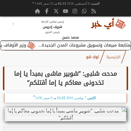
هـ
السبت
8 أغسطس 2026
02:33 مـ
23 صفر 1448
رئيس مجلس الإدارة
-
شريف إدريس
رئيس التحرير
محمد حسن
وزير الأوقاف يستقبل
الرئيسية
توك شو
مدحت شلبى: ”شوبير ماشى بمبدأ يا إما
تخدونى معاكم يا إما أقتلكم”
هـ
الإثنين
7 نوفمبر 2016
11:22 مـ
6 صفر 1438