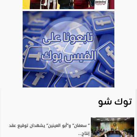
توك شو
” سعفان” و”أبو العينين” يشهدان توقيع عقد
إنتاج...