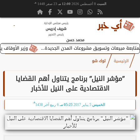
هـ
السبت
8 أغسطس 2026
12:00 مـ
23 صفر 1448
رئيس مجلس الإدارة
-
شريف إدريس
رئيس التحرير
محمد حسن
وزير الأوقاف يستقبل
الرئيسية
توك شو
”مؤشر النيل” برنامج يتناول أهم القضايا
الاقتصادية على النيل للأخبار
هـ
الخميس
5 يناير 2017
05:25 مـ
6 ربيع آخر 1438