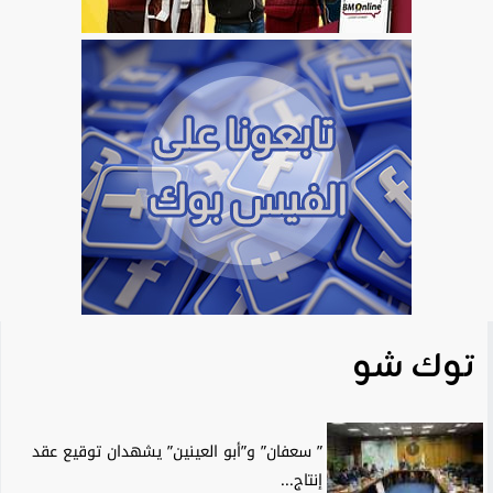
توك شو
” سعفان” و”أبو العينين” يشهدان توقيع عقد
إنتاج...