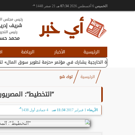
هـ
الخميس
6 أغسطس 2026
07:34 مـ
21 صفر 1448
رئيس مجلس الإ
شريف إدر
رئيس التحري
محمد حس
الرئيسية
الأخبار
الرياضة
اق
 والتجارة الخارجية يشارك في مؤتمر «حزمة تطوير سوق المال» لتعزيز...
الرئيسية
توك شو
”التخطيط”: المصريون
هـ
الأربعاء
1 فبراير 2017
11:34 صـ
4 جمادى أول 1438