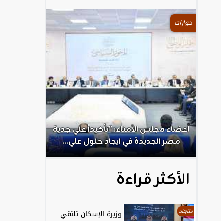
حوارات
.
أعضاء مجلس الأمناء: ”تأكيداً علي جدية
الكاتب الص
مصر الجديدة في ايجاد حلول علي...
ال
الأكثر قراءة
متابعات
وزيرة الإسكان تلتقي