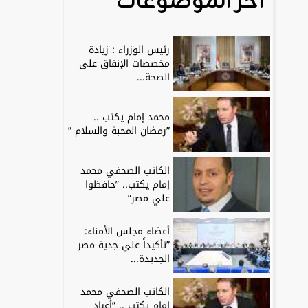
آخر الموضوعات
رئيس الوزراء : زيادة
مخصصات الإنفاق على
الصحة...
محمد إمام يكتب ..
”رمضان المحبة والسلام ”
الكاتب الصحفي محمد
إمام يكتب.. ”حافظوا
علي مصر”
أعضاء مجلس الأمناء:
”تأكيداً علي جدية مصر
الجديدة...
الكاتب الصحفي محمد
إمام يكتب .. ”أعياد