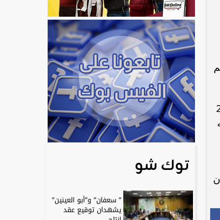
م
ة رؤية مصر 2030
ه
توك شو
شعر أن
” سعفان” و”أبو العينين”
يشهدان توقيع عقد
إنتاج...