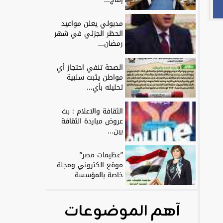
مدبولي يعلن مواعيد
الحظر الجزئي في شهر
رمضان...
الصحة تنفي احتجاز أي
مواطن يثبت سلبية
تحليله بأي...
الثقافة والاعلام : بث
عروض مباردة الثقافة
بين...
”عظيمات مصر”
موقع الكتروني ومجلة
خاصة بالمؤسسة
آهم الموضوعات