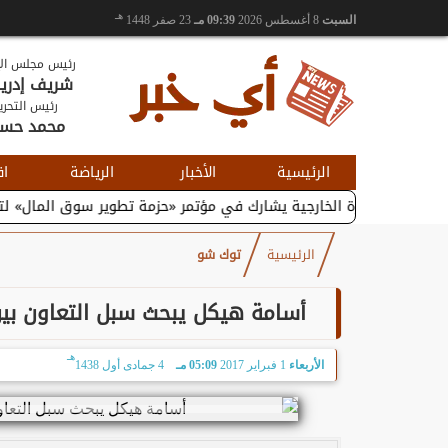
هـ
السبت
8 أغسطس 2026
09:39 مـ
23 صفر 1448
رئيس مجلس الإ
شريف إدر
رئيس التحري
محمد حس
الرئيسية
الأخبار
الرياضة
اق
 والتجارة الخارجية يشارك في مؤتمر «حزمة تطوير سوق المال» لتعزيز...
الرئيسية
توك شو
أسامة هيكل يبحث سبل التعاون بين
هـ
الأربعاء
1 فبراير 2017
05:09 مـ
4 جمادى أول 1438