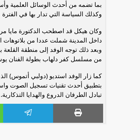
بما تضمه من أحدث الوسائل العلمية وأس
وكذلك السياسة التي تدار بها في الفترة ال
وكان هيكل قد اصطحب الدكتورة مايا مر
داخل المدينة شملت عددا من بلاتوهات الت
وبعد ذلك توجه الوفد إلى منطقة القلعة
من مسلسل كفر دلهاب بطولة الفنان يوس
كما زار الوفد استديو (دولبي أتموس) ا
رئيس الوزراء : زيادة مخصصات الإنفاق
محمد إمام يكت
بتطبيق أحدث تقنيات تسجيل الصوت واستخد
على الصحة والتعليم و”تكافل” و”كرامة”
وا
تبادل الطرفان الدروع والهدايا التذكارية.