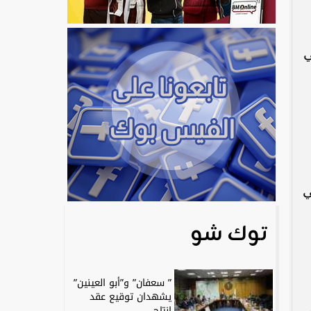
ي
ي
توك شو
” سعفان” و”أبو العينين”
يشهدان توقيع عقد
إنتاج...