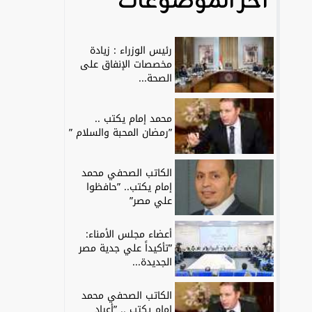
آخر الموضوعات
رئيس الوزراء : زيادة
مخصصات الإنفاق على
الصحة...
محمد إمام يكتب ..
”رمضان المحبة والسلام ”
الكاتب الصحفي محمد
إمام يكتب.. ”حافظوا
علي مصر”
أعضاء مجلس الأمناء:
”تأكيداً علي جدية مصر
الجديدة...
الكاتب الصحفي محمد
إمام يكتب .. ”أعياد