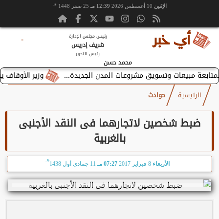
هـ
الإثنين
10 أغسطس 2026
12:39 مـ
25 صفر 1448
رئيس مجلس الإدارة
-
شريف إدريس
رئيس التحرير
محمد حسن
وزير الأوقاف يستقبل
الرئيسية
حوادث
ضبط شخصين لاتجارهما فى النقد الأجنبى
بالغربية
هـ
الأربعاء
8 فبراير 2017
07:27 مـ
11 جمادى أول 1438