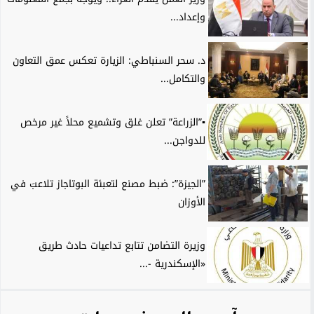
وإعداد...
د. سحر السنباطي: الزيارة تعكس عمق التعاون
والتكامل...
▪︎”الزراعة” تعلن غلق وتشميع محلاً غير مرخص
للدواجن...
”الجيزة”: ضبط مصنع لتعبئة البوتاجاز تلاعبَ في
الأوزان
وزيرة التضامن تتابع تداعيات حادث طريق
«الإسكندرية -...