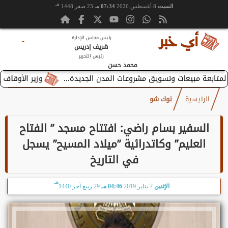
هـ
السبت
8 أغسطس 2026
07:34 مـ
23 صفر 1448
رئيس مجلس الإدارة
-
شريف إدريس
رئيس التحرير
محمد حسن
وزير الأوقاف يستقبل
الرئيسية
توك شو
السفير بسام راضي: افتتاح مسجد ” الفتاح
العليم” وكاتدرائية ”ميلاد المسيح” يسجل
في التاريخ
هـ
الإثنين
7 يناير 2019
04:46 مـ
29 ربيع آخر 1440