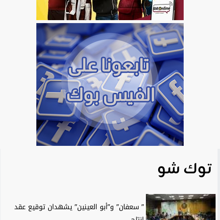
توك شو
” سعفان” و”أبو العينين” يشهدان توقيع عقد
إنتاج...