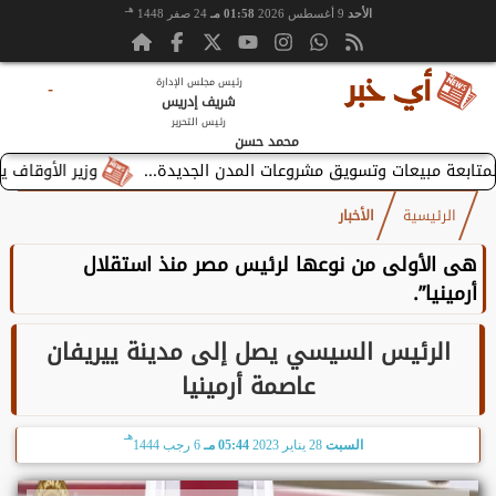
هـ
الأحد
9 أغسطس 2026
01:58 مـ
24 صفر 1448
رئيس مجلس الإدارة
-
شريف إدريس
رئيس التحرير
محمد حسن
وزير الأوقاف يستقبل 
الرئيسية
الأخبار
هى الأولى من نوعها لرئيس مصر منذ استقلال
أرمينيا”.
الرئيس السيسي يصل إلى مدينة ييريفان
عاصمة أرمينيا
هـ
السبت
28 يناير 2023
05:44 مـ
6 رجب 1444