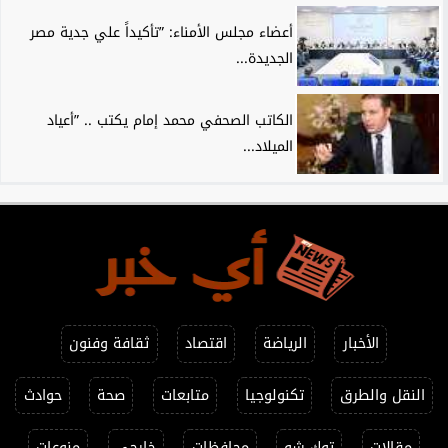
أعضاء مجلس الأمناء: ”تأكيداً علي جدية مصر
الجديدة...
الكاتب الصحفي محمد إمام يكتب .. ”أعياد
الميلاد...
الأخبار
الرياضة
اقتصاد
ثقافة وفنون
النقل والطرق
تكنولوجيا
متابعات
صحة
حوادث
مقالات
توك شو
محافظات
خارجي
منوعات