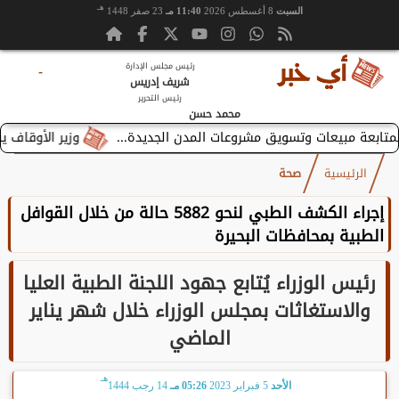
هـ
السبت
8 أغسطس 2026
11:40 مـ
23 صفر 1448
رئيس مجلس الإدارة
-
شريف إدريس
رئيس التحرير
محمد حسن
وزير الأوقاف يستقبل 
الرئيسية
صحة
إجراء الكشف الطبي لنحو 5882 حالة من خلال القوافل
الطبية بمحافظات البحيرة
رئيس الوزراء يُتابع جهود اللجنة الطبية العليا
والاستغاثات بمجلس الوزراء خلال شهر يناير
الماضي
هـ
الأحد
5 فبراير 2023
05:26 مـ
14 رجب 1444