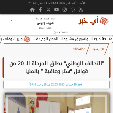
هـ
الأحد
9 أغسطس 2026
03:13 مـ
24 صفر 1448
رئيس مجلس الإدارة
-
شريف إدريس
رئيس التحرير
محمد حسن
وزير الأوقاف يستقبل بطر
الرئيسية
محافظات
”التحالف الوطني” يطلق المرحلة الـ 20 من
قوافل ”ستر وعافية ” بالمنيا
هـ
الأحد
19 فبراير 2023
02:03 مـ
28 رجب 1444