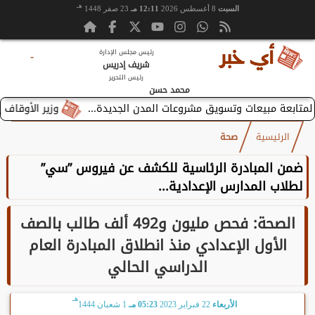
هـ
السبت
8 أغسطس 2026
12:11 مـ
23 صفر 1448
رئيس مجلس الإدارة
-
شريف إدريس
رئيس التحرير
محمد حسن
وزير الأوقاف يستقبل
الرئيسية
صحة
ضمن المبادرة الرئاسية للكشف عن فيروس ”سي”
لطلاب المدارس الإعدادية...
الصحة: فحص مليون و492 ألف طالب بالصف
الأول الإعدادي منذ انطلاق المبادرة العام
الدراسي الحالي
هـ
الأربعاء
22 فبراير 2023
05:23 مـ
1 شعبان 1444