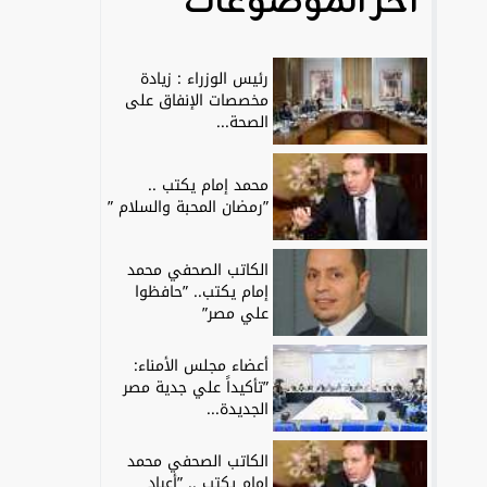
آخر الموضوعات
رئيس الوزراء : زيادة
مخصصات الإنفاق على
الصحة...
محمد إمام يكتب ..
”رمضان المحبة والسلام ”
الكاتب الصحفي محمد
إمام يكتب.. ”حافظوا
علي مصر”
أعضاء مجلس الأمناء:
”تأكيداً علي جدية مصر
الجديدة...
الكاتب الصحفي محمد
إمام يكتب .. ”أعياد