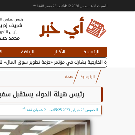
هـ
السبت
8 أغسطس 2026
04:12 صـ
23 صفر 1448
رئيس مجلس الإ
شريف إدر
رئيس التحري
محمد حس
الرئيسية
الأخبار
الرياضة
اق
التجارة الخارجية يشارك في مؤتمر «حزمة تطوير سوق المال» لتعزيز...
الرئيسية
صحة
رئيس هيئة الدواء يستقبل سفير 
هـ
الخميس
23 فبراير 2023
05:25 مـ
2 شعبان 1444