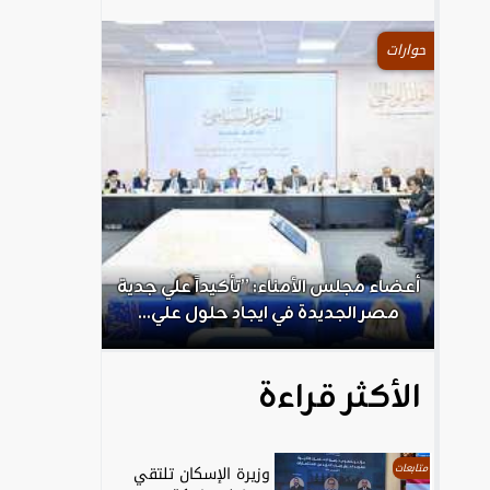
حوارات
.
أعضاء مجلس الأمناء: ”تأكيداً علي جدية
الكاتب الص
مصر الجديدة في ايجاد حلول علي...
ال
الأكثر قراءة
متابعات
وزيرة الإسكان تلتقي