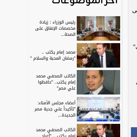
آخر الموضوعات
ى
رئيس الوزراء : زيادة
مخصصات الإنفاق على
الصحة...
"
محمد إمام يكتب ..
”رمضان المحبة والسلام ”
الكاتب الصحفي محمد
إمام يكتب.. ”حافظوا
علي مصر”
أعضاء مجلس الأمناء:
”تأكيداً علي جدية مصر
الجديدة...
الكاتب الصحفي محمد
إمام يكتب .. ”أعياد