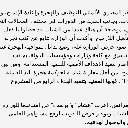
 المصري الألماني للتوظيف والهجرة وإعادة الإدماج، وم
اب، بجانب العديد من الدورات في مختلف المجالات الت
ي، موضحة أن هناك عددا من الشباب قد حصلوا بالفعل
هيل اللازمين، وأكدت أن الوزارة تتابع عن كثب تجربة
ي ضوء حرص الوزارة على وضع بدائل لمواجهة الهجرة غير
لتنسيق مع كافة وزارات ومؤسسات الدولة، بجانب
ار تنفيذ الأهداف الأممية للتنمية المستدامة، ومن بين
رنامج "من أجل مقاربة شاملة لحوكمة هجرة اليد العاملة
وتنقل العمالة في شمال إفريقيا "THAMM"، كونها المعنية بتنفيذ الهدف الرابع من المشروع
ونفرانس، أعرب "هشام" و"يوسف" عن امتنانهما للوزارة
م الشباب وتوفير فرص التدريب لرفع مستواهم العلمي
والوصول لهدفهم.