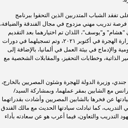
ى تفقد الشباب المتدربين الذين التحقوا ببرنامج
 لهم فرصة تدريب مهني مزدوج في مجال الفندقة والضيافة،
"هشام" و"يوسف"، اللذان تم اختيارهما بعد التقديم
للبرنامج من خلال الإعلان الذي أطلقته وزارة الهجرة في أكتوبر ٢٠٢١، وتم تسجيلهما في دورات
ومية والإدماج في بيئة العمل في ألمانيا، بالإضافة إلى
سير الذاتية، وخطابات التحفيز، والمقابلات الشخصية مع
ب .. ”رمضان المحبة
الكاتب الصحفي محمد إمام يكتب.
ندي، وزيرة الدولة للهجرة وشئون المصريين بالخارج،
لسلام ”
”حافظوا علي مصر”
رانس مع الشابين بمقر عملهما، وبمشاركة السيد/
ادتها عن فخرها بالشابين المصريين وأشادت بقدراتهما
ي التدريب، كما تبادلت سيادتها الحديث مع مالك الفندق
ود التدريب والتعاون، فيما أعرب هو عن سعادته بأداء