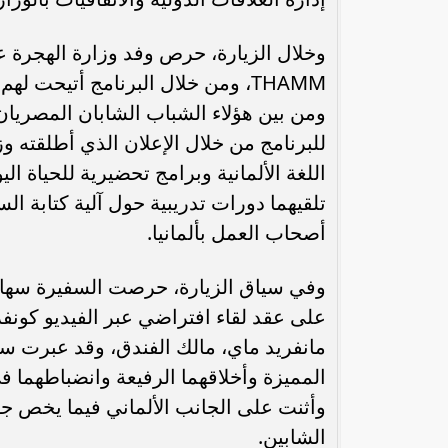
وخلال الزيارة، حرص وفد وزارة الهجرة عل
THAMM، ومن خلال البرنامج أتيحت
ومن بين هؤلاء الشباب الشابان المصريان 
اللغة الألمانية وبرامج تحضيرية للحياة الي
تلقيهما دورات تدريبية حول آلية كتابة ال
أصحاب العمل بألمانيا.
رئيس الوزراء : زيادة مخصصات الإنفاق
محمد إمام يكت
وفي سياق الزيارة، حرصت السفيرة سها ج
على الصحة والتعليم و”تكافل” و”كرامة”
وا
على عقد لقاء افتراضي عبر الفيديو كونف
مانفريد ماي، مالك الفندق، وقد عبرت سي
المميزة وأخلاقهما الرفيعة وانضباطهما ف
وأثنت على الجانب الألماني فيما يخص جه
الشابين.