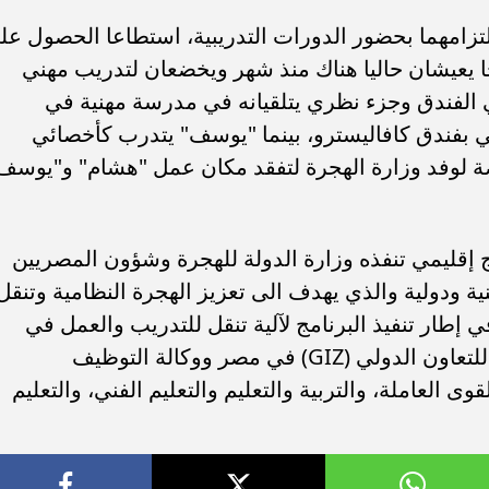
تزامهما بحضور الدورات التدريبية، استطاعا الحصول عل
ا يعيشان حاليا هناك منذ شهر ويخضعان لتدريب مهني
لفندق وجزء نظري يتلقيانه في مدرسة مهنية في
ي بفندق كافاليسترو، بينما "يوسف" يتدرب كأخصائي
 لوفد وزارة الهجرة لتفقد مكان عمل "هشام" و"يوسف
نامج (THAMM) هو برنامج إقليمي تنفذه وزارة الدولة للهجرة وشؤون المصريين
ة ودولية والذي يهدف الى تعزيز الهجرة النظامية وتنقل
ي إطار تنفيذ البرنامج لآلية تنقل للتدريب والعمل في
ألمانيا، جنبًا إلى جنب مع الوكالة الألمانية للتعاون الدولي (GIZ) في مصر ووكالة التوظيف
بتعاون وزارات القوى العاملة، والتربية والتعليم والتعليم الفني، والتعليم