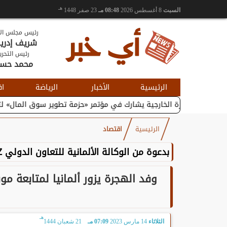
هـ
السبت
8 أغسطس 2026
08:48 مـ
23 صفر 1448
رئيس مجلس الإ
شريف إدر
رئيس التحري
محمد حس
الرئيسية
الأخبار
الرياضة
اق
التجارة الخارجية يشارك في مؤتمر «حزمة تطوير سوق المال» لتعزيز...
الرئيسية
اقتصاد
بدعوة من الوكالة الألمانية للتعاون الدولي GIZ..
وفد الهجرة يزور ألمانيا لمتابعة مو
هـ
الثلاثاء
14 مارس 2023
07:09 مـ
21 شعبان 1444