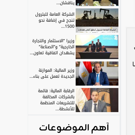
يناقشان...
الشركة العامة للبترول
تنجح في إضافة نحو
1500...
وزيرا ”الاستثمار والتجارة
الخارجية” و”الصناعة”
يشهدان اتفاقية تعاون...
ا
وزير المالية: الموازنة
الجديدة تعمل على بناء...
الرقابة المالية: قائمة
بالشركات المخالفة
للتشريعات المنظمة
للأنشطة...
آهم الموضوعات