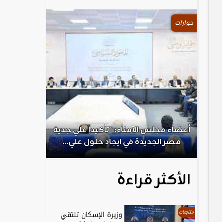
حوارات
.
أعضاء مجلس الأمناء: ”تأكيداً علي جدية
الكاتب الص
مصر الجديدة في ايجاد حلول علي...
ال
الأكثر قراءة
متابعات
وزيرة الإسكان تلتقي