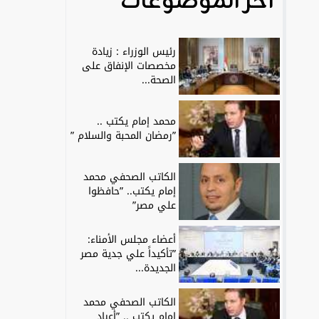
آخر الموضوعات
رئيس الوزراء : زيادة
مخصصات الإنفاق على
الصحة...
محمد إمام يكتب ..
”رمضان المحبة والسلام ”
الكاتب الصحفي محمد
إمام يكتب.. ”حافظوا
علي مصر”
أعضاء مجلس الأمناء:
”تأكيداً علي جدية مصر
الجديدة...
الكاتب الصحفي محمد
إمام يكتب .. ”أعياد