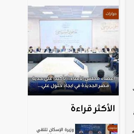
حوارات
.
أعضاء مجلس الأمناء: ”تأكيداً علي جدية
الكاتب الص
مصر الجديدة في ايجاد حلول علي...
ال
الأكثر قراءة
متابعات
وزيرة الإسكان تلتقي