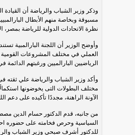
وذكر وزير الشباب والرياضة أن القيادة الس
مسبوقة وبخاصة منهم الأبطال البارالمبيي
نظرة الاتحادات الدولية للرياضة بمصر، ال
وأوضح الوزير أن اللجنة البارالمبية تستن
العملي في مختلف المشروعات القومية والت
الرياضيين البارالميين ورغبتهم الدائمة ف
وأكد وزير الشباب والرياضة علي ثقته ف
رئيس الوزراء : زيادة مخصصات الإنفاق
محمد إمام يكت
على الصحة والتعليم و”تكافل” و”كرامة”
وا
مختلف البطولات التى يخوضونها استكمالً
الآونة الراهنة، مجددًا تأكيده على دعم ال
من جانبه، قدم الدكتور حسام الدين مصطفي
السياسية وحرص فخامته على حضوره احتفال
للدكتور أشرف صبحي وزير الشباب والريا