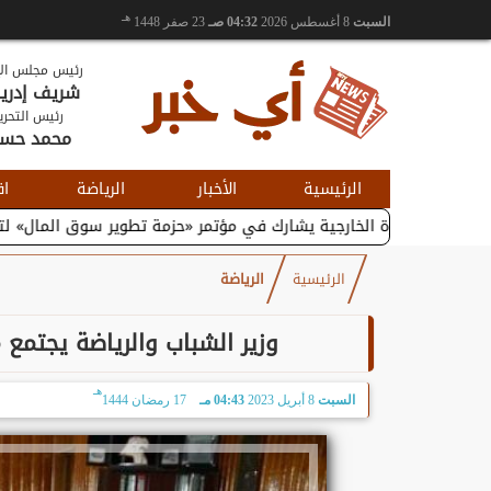
هـ
السبت
8 أغسطس 2026
04:32 صـ
23 صفر 1448
رئيس مجلس الإ
شريف إدر
رئيس التحري
محمد حس
الرئيسية
الأخبار
الرياضة
اق
التجارة الخارجية يشارك في مؤتمر «حزمة تطوير سوق المال» لتعزيز...
الرئيسية
الرياضة
وزير الشباب والرياضة يجتمع م
هـ
السبت
8 أبريل 2023
04:43 مـ
17 رمضان 1444