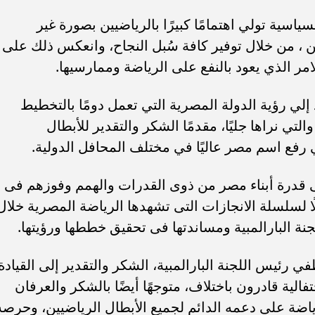
ياسية تولي اهتمامًا كبيرًا بالرياضيين بصورة غير
ن ، من خلال توفير كافة سُبل النجاح، وانعكس ذلك على
امر الذي يعود بالنفع على الرياضة وممارسيها.
د إلي رؤية الدولة المصرية التي تعمل دومًا بالتخطيط
ي نراها جليًا، مقدمًا الشكر والتقدير للأبطال
ي رفع اسم مصر عاليًا في مختلف المحافل الدولية.
ى قدرة أبناء مصر من ذوى القدرات والهمم وفوزهم فى
ب .. ”رمضان المحبة
الكاتب الصحفي محمد إمام يكتب.
لسلام ”
”حافظوا علي مصر”
ا لسلسلة الانجازات التى تشهدها الرياضة المصرية خلال
لجنة البارالمبية ومساندتها فى تحقيق خططها ورؤيتها.
 رئيس اللجنة البارالمبية، الشكر والتقدير إلى القيادة
ية قادرون باختلاف، متوجهًا أيضًا بالشكر والعرفان
ضة على دعمه الدائم لجميع الأبطال الرياضيين، وحرصه