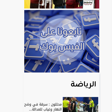
الرياضة
محللون : سرقة في وضح
النهار وغياب للعدالة...