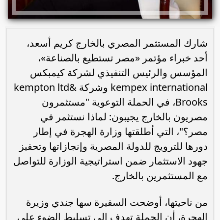
شارك المستثمر المصري بالخارج كريم أسعد،
أحد خبراء مؤتمر «مصر تستطيع بالصناعة»،
المؤسس والرئيس التنفيذي لشركة كيمبكس
kempex international وشركة kempton ltd&
Brooks، في الحملة التوعوية "مستثمرون
مصريون بالخارج يجيبون: لماذا نستثمر في
مصر؟"، التي أطلقتها وزارة الهجرة في إطار
دورها للترويج للدولة المصرية وإنجازاتها وتحفيز
جهود الاستثمار ضمن استراتيجية الوزارة للتواصل
مع المستثمرين بالخارج.
من ناحيتها، أوضحت السفيرة سها جندي وزيرة
الهجرة، أن الحملة تهدف إلى تسليط الضوء على