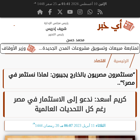
هـ
الإثنين
10 أغسطس 2026
01:41 مـ
25 صفر 1448
رئيس مجلس الإدارة
-
شريف إدريس
رئيس التحرير
محمد حسن
وزير الأوقاف يستقبل ب
الرئيسية
اقتصاد
”مستثمرون مصريون بالخارج يجيبون: لماذا نستثمر في
مصر؟”..
كريم أسعد: ندعو إلى الاستثمار في مصر
رغم كل التحديات العالمية
هـ
الثلاثاء
11 أبريل 2023
06:07 مـ
20 رمضان 1444