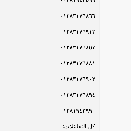
٠١٢٨٣١٧٦٨٦٦
٠١٢٨٣١٧٦٩١٣
٠١٢٨٣١٧٦٨٥٧
٠١٢٨٣١٧٦٨٨١
رئيس الوزراء : زيادة مخصصات الإنفاق
محمد إمام يكت
٠١٢٨٣١٧٦٩٠٣
على الصحة والتعليم و”تكافل” و”كرامة”
وا
٠١٢٨٣١٧٦٨٩٤
٠١٢٨١٩٤٣٩٩٠
كل التفاعلات: