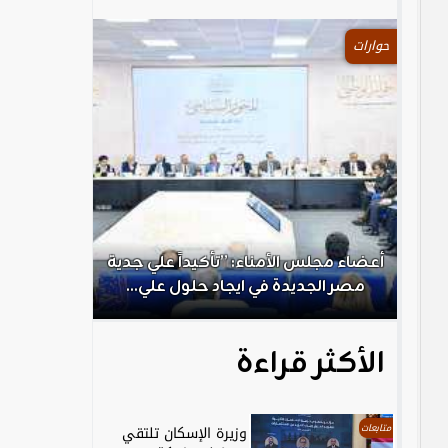
حوارات
.
أعضاء مجلس الأمناء: ”تأكيداً علي جدية
الكاتب الص
مصر الجديدة في ايجاد حلول علي...
ال
الأكثر قراءة
متابعات
وزيرة الإسكان تلتقي