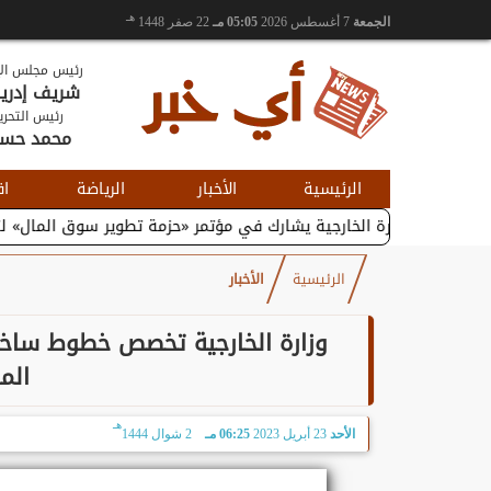
هـ
الجمعة
7 أغسطس 2026
05:05 مـ
22 صفر 1448
رئيس مجلس الإ
شريف إدر
رئيس التحري
محمد حس
الرئيسية
الأخبار
الرياضة
اق
 والتجارة الخارجية يشارك في مؤتمر «حزمة تطوير سوق المال» لتعزيز...
الرئيسية
الأخبار
وزارة الخارجية تخصص خطوط ساخنة
الم
هـ
الأحد
23 أبريل 2023
06:25 مـ
2 شوال 1444