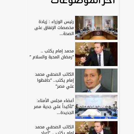
آخر الموضوعات
رئيس الوزراء : زيادة
مخصصات الإنفاق على
الصحة...
محمد إمام يكتب ..
”رمضان المحبة والسلام ”
الكاتب الصحفي محمد
إمام يكتب.. ”حافظوا
علي مصر”
أعضاء مجلس الأمناء:
”تأكيداً علي جدية مصر
الجديدة...
الكاتب الصحفي محمد
إمام يكتب .. ”أعياد