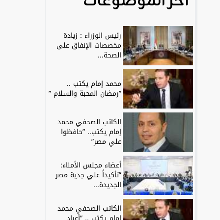
آخر الموضوعات
رئيس الوزراء : زيادة
مخصصات الإنفاق على
الصحة...
محمد إمام يكتب ..
”رمضان المحبة والسلام ”
الكاتب الصحفي محمد
إمام يكتب.. ”حافظوا
علي مصر”
أعضاء مجلس الأمناء:
”تأكيداً علي جدية مصر
الجديدة...
الكاتب الصحفي محمد
إمام يكتب .. ”أعياد