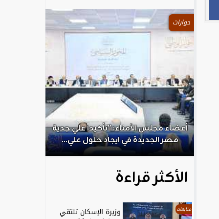
حوارات
.
أعضاء مجلس الأمناء: ”تأكيداً علي جدية
الكاتب الص
مصر الجديدة في ايجاد حلول علي...
ال
الأكثر قراءة
متابعات
وزيرة الإسكان تلتقي