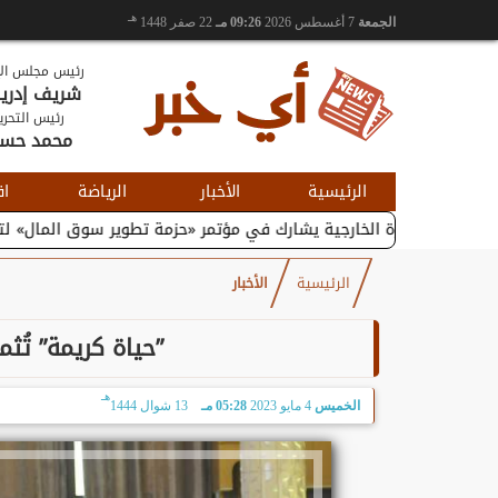
هـ
الجمعة
7 أغسطس 2026
09:26 مـ
22 صفر 1448
رئيس مجلس الإ
شريف إدر
رئيس التحري
محمد حس
الرئيسية
الأخبار
الرياضة
اق
التجارة الخارجية يشارك في مؤتمر «حزمة تطوير سوق المال» لتعزيز...
الرئيسية
الأخبار
”حياة كريمة” تُث
هـ
الخميس
4 مايو 2023
05:28 مـ
13 شوال 1444