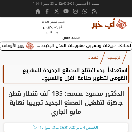
هـ
السبت
8 أغسطس 2026
12:40 مـ
23 صفر 1448
رئيس مجلس الإدارة
-
شريف إدريس
رئيس التحرير
محمد حسن
وزير الأوقاف يستقبل ب
الرئيسية
اقتصاد
استعداداً لبدء افتتاح المصانع الجديدة للمشروع
القومى لتطوير صناعة الغزل والنسيج..
الدكتور محمود عصمت: 135 ألف قنطار قطن
جاهزة لتشغيل المصنع الجديد تجريبيا نهاية
مايو الجاري
هـ
الخميس
4 مايو 2023
05:58 مـ
13 شوال 1444