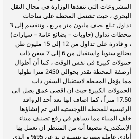
المشروعات التي تنفذها الوزارة فى مجال النقل
البحري ، حيث تشتمل المحطة على ساحات
تداول تبلغ نصف مليون متر مربع ، وتنقسم إلى 3
محطات تداول (حاويات – بضائع عامة – سيارات)
، و قادرة على تداول من 12 إلى 15 مليون طن
بضائع سنويا واستقبال من 6 إلى 7 سفن ذات
حمولات كبيرة فى نفس الوقت ، كما أن أطوال
أرصفة المحطة تقدر بحوالي 2450 مترا طوليا
مما يؤهل المحطة لاستقبال السفن ذات
الحمولات الكبيرة حيث ان اقصى عمق يصل الى
17.50 متراً ، كما اضاف انها تعد أحد الروافد
الرئيسية للمحطة اللوجستية التي تم إنشاؤها
خلف الميناء مما يساهم في رفع تصنيف ميناء
الإسكندرية مضيفا أنه من المنتظر ان تعمل بها
أيادي عامله مصرية بنسبة تزيد عن 95% و الذى