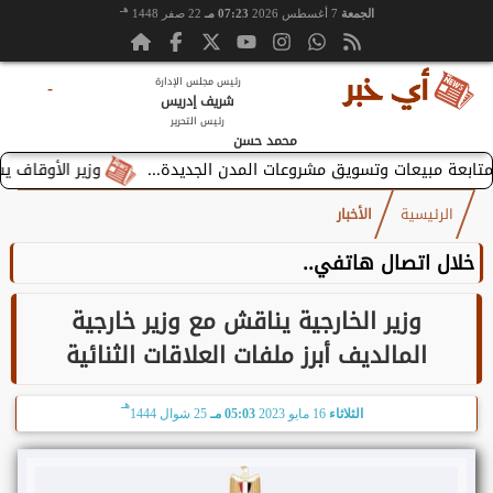
هـ
الجمعة
7 أغسطس 2026
07:23 مـ
22 صفر 1448
رئيس مجلس الإدارة
-
شريف إدريس
رئيس التحرير
محمد حسن
وزير الأوقاف يستقبل 
الرئيسية
الأخبار
خلال اتصال هاتفي..
وزير الخارجية يناقش مع وزير خارجية
المالديف أبرز ملفات العلاقات الثنائية
هـ
الثلاثاء
16 مايو 2023
05:03 مـ
25 شوال 1444