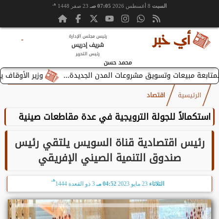
هـ
السبت
8 أغسطس 2026
07:05 صـ
23 صفر 1448
رئيس مجلس الإدارة
-
شريف إدريس
رئيس التحرير
محمد حسن
وزير الأوقاف يستقبل بط
الرئيسية
اقتصاد
استكمالاً للجولة الترويجية في عدة مقاطعات صينية
رئيس اقتصادية قناة السويس يلتقي رئيس
صندوق التنمية الصيني الإفريقي
هـ
الثلاثاء
23 مايو 2023
04:52 مـ
3 ذو القعدة 1444