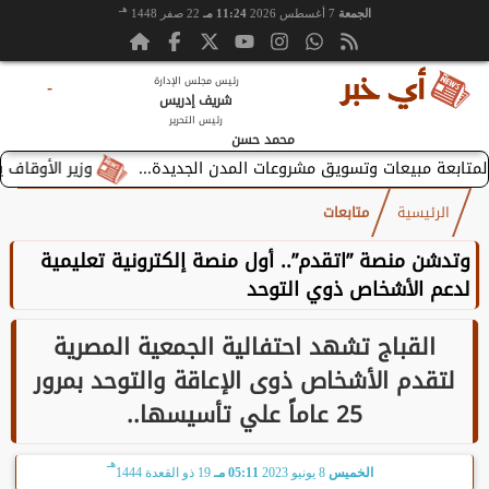
هـ
الجمعة
7 أغسطس 2026
11:24 مـ
22 صفر 1448
رئيس مجلس الإدارة
-
شريف إدريس
رئيس التحرير
محمد حسن
وزير الأوقاف يستقبل بطر
الرئيسية
متابعات
وتدشن منصة ”اتقدم”.. أول منصة إلكترونية تعليمية
لدعم الأشخاص ذوي التوحد
القباج تشهد احتفالية الجمعية المصرية
لتقدم الأشخاص ذوى الإعاقة والتوحد بمرور
25 عاماً علي تأسيسها..
هـ
الخميس
8 يونيو 2023
05:11 مـ
19 ذو القعدة 1444