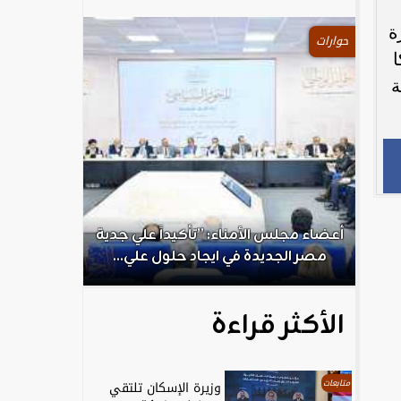
ة
حوارات
ا
ة
.
أعضاء مجلس الأمناء: ”تأكيداً علي جدية
الكاتب الص
مصر الجديدة في ايجاد حلول علي...
ال
الأكثر قراءة
متابعات
وزيرة الإسكان تلتقي