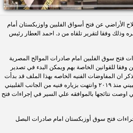
اح الأراضي عن فتح أسواق الفلبين واوزبكستان أمام
 وذلك وفقا لتقرير تلقاه من د. احمد العطار رئيس
اءات فتح سوق الفلبين امام صادرات الموالح المصرية
ين وفقا للقوانين الخاصة بهم ويمكن البدء في تصدير
وم ١٥ يونيو. جدير بالذكر ان المفاوضات الفنيه الخاصه بهذا الملف قد بدأت
بين الحجر الزراعي المصري ونظيره الفلبيني منذ ٢٠١٩ وانتهت بزياره فنيه من الجانب الفلبيني
تي اوصت نتائجها بالموافقه علي السير في إجراءات فتح
من إجراءات فتح سوق أوزبكستان امام صادرات البصل