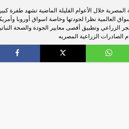
 المصرية خلال الأعوام القليلة الماضية تشهد طفرة كبير
اق العالمية نظرا لجودتها وخاصة اسواق أوروبا وأمريك
 الزراعي وتطبيق أقصى معايير الجودة والصحة النباتي
ب .. ”رمضان المحبة
الكاتب الصحفي محمد إمام يكتب.
لسلام ”
”حافظوا علي مصر”