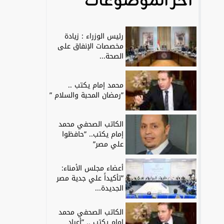
آخر الموضوعات
رئيس الوزراء : زيادة
مخصصات الإنفاق على
الصحة...
محمد إمام يكتب ..
”رمضان المحبة والسلام ”
الكاتب الصحفي محمد
إمام يكتب.. ”حافظوا
علي مصر”
أعضاء مجلس الأمناء:
”تأكيداً علي جدية مصر
الجديدة...
الكاتب الصحفي محمد
إمام يكتب .. ”أعياد