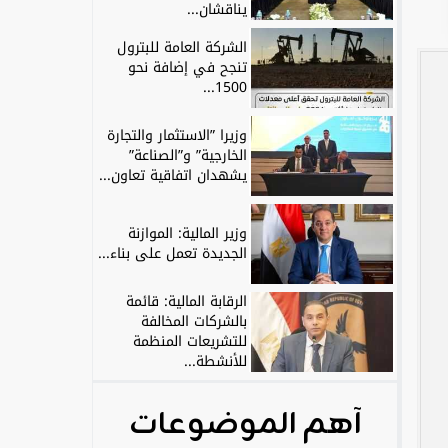
يناقشان...
الشركة العامة للبترول
تنجح في إضافة نحو
1500...
وزيرا ”الاستثمار والتجارة
الخارجية” و”الصناعة”
يشهدان اتفاقية تعاون...
وزير المالية: الموازنة
الجديدة تعمل على بناء...
الرقابة المالية: قائمة
بالشركات المخالفة
للتشريعات المنظمة
للأنشطة...
آهم الموضوعات