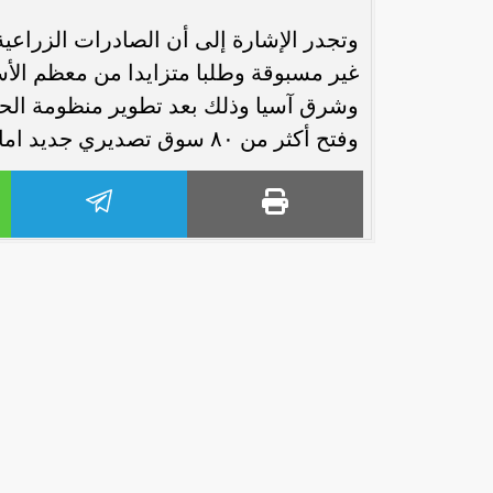
وتجدر الإشارة إلى أن الصادرات الزراعية
غير مسبوقة وطلبا متزايدا من معظم الأسو
وشرق آسيا وذلك بعد تطوير منظومة الحجر
وفتح أكثر من ٨٠ سوق تصديري جديد امام الصادرات الزراعية المصريه
رئيس الوزراء : زيادة مخصصات الإنفاق
محمد إمام يكت
على الصحة والتعليم و”تكافل” و”كرامة”
وا