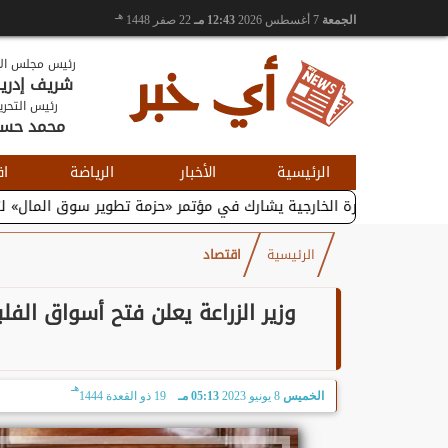
هـ
الجمعة
7 أغسطس 2026
12:43 مـ
22 صفر 1448
رئيس مجلس الإ
شريف إدر
رئيس التحري
محمد حس
الرئيسية
الأخبار
الرياضة
اق
ر والتجارة الخارجية يشارك في مؤتمر «حزمة تطوير سوق المال» لتعزيز...
الرئيسية
اقتصاد
وزير الزراعة يعلن فتح أسواق الفل
هـ
الخميس
8 يونيو 2023
05:13 مـ
19 ذو القعدة 1444