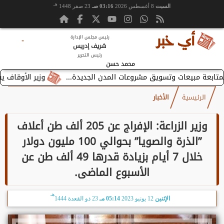
هـ
السبت
8 أغسطس 2026
03:16 صـ
23 صفر 1448
رئيس مجلس الإدارة
-
شريف إدريس
رئيس التحرير
محمد حسن
وزير الأوقاف يستقبل ب
الرئيسية
الأخبار
وزير الزراعة: الإفراج عن 205 ألف طن أعلاف
”الذرة والصويا” بحوالي 100 مليون دولار
خلال 7 أيام بزيادة قدرها 49 ألف طن عن
الأسبوع الماضى.
هـ
الإثنين
12 يونيو 2023
05:14 مـ
23 ذو القعدة 1444