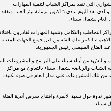
واري التي تنفذ بمراكز الشباب لتنمية المهارات
الحياتية، والتأهيل لمتطلبات سوق العمل، والذي نفذ اليوم بنادي ٦ اكتوبر برمانة ببئر العبد، وتفقد
 العام بشمال سيناء.
اكز التخاطب والتكامل وتنمية المهارات لقادرون باختلا
تمام الكبير بتلك الفئة من قِبل جميع الجهات المعنية
عبد الفتاح السيسي رئيس الجمهورية.
 والنشء من أبناء سيناء على البرامج والمشروعات الت
ب .. ”رمضان المحبة
الكاتب الصحفي محمد إمام يكتب.
ية الشباب والرياضة بشمال سيناء بالتعاون مع مراكز
لسلام ”
”حافظوا علي مصر”
عديد من تلك المشروعات على مدار العام فى ضوء تكثيف
ندوة حول تنمية الأسرة وافتتاح معرض أندية الفتاة
سيناء.