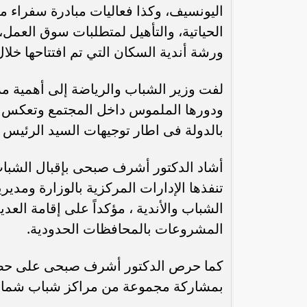
اليونسيف، وكذا فعاليات مبادرة سفراء مش
ورشة أندية السكان التي تم افتتاحها خلال
لفت وزير الشباب والرياضة إلى أهمية مر
ودورها الملموس داخل المجتمع وتعكس الاه
بالدولة فى اطار توجيهات السيد الرئيس 
أشاد الدكتور أشرف صبحى بإقبال الشباب
رئيس الوزراء : زيادة مخصصات الإنفاق
محمد إمام يكت
تنفذها الإدارات المركزية بالوزارة ومدير
على الصحة والتعليم و”تكافل” و”كرامة”
وا
الشباب والأندية ، مؤكداً على إقامة ال
المشروعات بالمحافظات الحدودية.
كما حرص الدكتور أشرف صبحى على حضور 
بمشاركة مجموعة من مراكز شباب شمال 