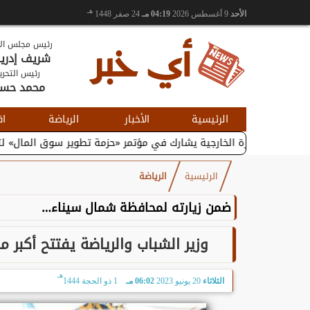
هـ
الأحد
9 أغسطس 2026
04:19 مـ
24 صفر 1448
رئيس مجلس الإ
شريف إدر
رئيس التحري
محمد حس
الرئيسية
الأخبار
الرياضة
اق
التجارة الخارجية يشارك في مؤتمر «حزمة تطوير سوق المال» لتعزيز...
الرئيسية
الرياضة
ضمن زيارته لمحافظة شمال سيناء…
وزير الشباب والرياضة يفتتح أكبر 
هـ
الثلاثاء
20 يونيو 2023
06:02 مـ
1 ذو الحجة 1444