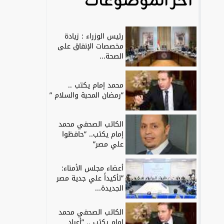
آخر الموضوعات
رئيس الوزراء : زيادة
مخصصات الإنفاق على
الصحة...
محمد إمام يكتب ..
”رمضان المحبة والسلام ”
الكاتب الصحفي محمد
إمام يكتب.. ”حافظوا
علي مصر”
أعضاء مجلس الأمناء:
”تأكيداً علي جدية مصر
الجديدة...
الكاتب الصحفي محمد
إمام يكتب .. ”أعياد