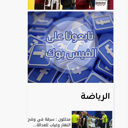
الرياضة
محللون : سرقة في وضح
النهار وغياب للعدالة...