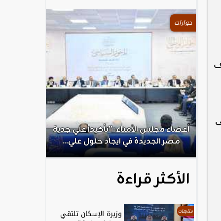
حوارات
ف
ى
.
أعضاء مجلس الأمناء: ”تأكيداً علي جدية
الكاتب الص
مصر الجديدة في ايجاد حلول علي...
ال
الأكثر قراءة
متابعات
وزيرة الإسكان تلتقي