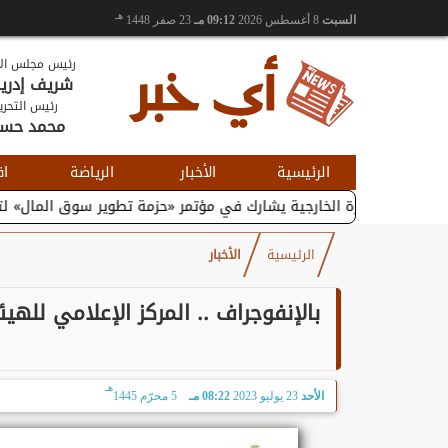
هـ
السبت
8 أغسطس 2026
09:12 مـ
23 صفر 1448
رئيس مجلس الإ
شريف إدر
رئيس التحري
محمد حس
الرئيسية
الأخبار
الرياضة
اق
والتجارة الخارجية يشارك في مؤتمر «حزمة تطوير سوق المال» لتعزيز...
الرئيسية
الأخبار
بالإنفوجراف .. المركز الإعلامي للهي
هـ
الأحد
23 يوليو 2023
08:22 مـ
5 محرّم 1445