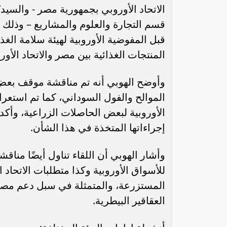
الاتحاد الأوروبي بجمهورية مصر - والسيد
قسم التجارة والعلوم والمشاريع – وذلك
قبل المفوضية الأوروبية لهيئة سلامة الغذ
المنتجات الغذائية بين مصر والاتحاد الأور
وأوضح الهوبي أنه تم مناقشة موقف بعض 
الموالح والفول السوداني، كما تم استع
الأوروبية لبعض الحاصلات الزراعية، وأكد
إجراءاتها المتخذة في هذا الشأن.
رئيس الوزراء : زيادة مخصصات الإنفاق
محمد إمام يكت
على الصحة والتعليم و”تكافل” و”كرامة”
وا
وأشار الهوبي أن اللقاء تناول أيضًا منا
للأسواق الأوروبية وكذا متطلبات الاتحاد 
المستزرعة، والمتمثلة في سبل دعم مصر ل
العقاقير البيطرية.