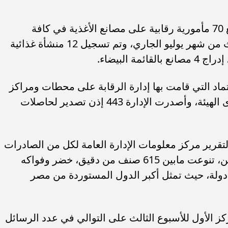
نفذت الإدارة العامة للرقابة على المصانع 70 مأمورية رقابية على مصانع الأغذية في كافة
محافظات الجمهورية خلال الأسبوع الثالث من شهر يوليو الجاري، وتم تسجيل 12 منشأة غذائية
ة البيضاء.
ماد التي قامت بها إدارة الرقابة على محطات ومراكز
التعبئة 22 زيارة، وسجل 1 مركز تعبئة لدى الهيئة، وأصدرت الإدارة 443 إذن تصدير لحاصلات
 لتقرير مركز معلومات الإدارة العامة لكل من الصادرات
والواردات 2825 رسالة بواقع 130000 طن، تنوعت مابين 615 صنف من دقيق، خضر وفواكه
ازجة، ومنتجات غذائية متنوعة من 131 دولة، حيث تمثل أكبر الدول المستوردة من مصر
ز الأول للأسبوع الثالث على التوالي في عدد الرسائل