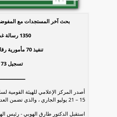
بحث آخر المستجدات مع المفوضية ا
1350 رسالة غذائية واردة ورفض 8 رسائل منها
تنفيذ 70 مأمورية رقابية على المصانع بمختلف المحافظات
تسجيل 73 منتج أغذية خاصة لدى الهيئة
ــــــــــــــــ
15 – 21 يوليو الجاري ، والذي تضمن العديد من الأنشطة والإنجازات المختلفة على النحو التالي:
استقبل الدكتور طارق الهوبي - رئيس الهي