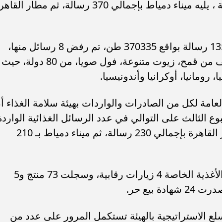
الغذائية المصدرة منه بإجمالي 490 رسالة ، يليه ميناء دمياط بإجمالي 370 رسالة، ثم مطار ال
فيما بلغ عدد الرسائل الغذائية الواردة 1350 رسالة بواقع 370335 طن، تم رفض 8 رسائل منها،
وتنوعت الرسائل الغذائية مابين 160 صنف من قمح، زيوت متنوعة، فول صويا، من 80 دولة، حيث
رومانيا، أوكرانيا وأندونيسيا.
عامة لكل من الصادرات والواردات بهيئة سلامة الغذاء أ
بوع الثالث على التوالي في عدد الرسائل الغذائية الواردة
إليه بإجمالي 430 رسالة ، يليه ميناء مطار القاهرة بإجمالي 230 رسالة، ثم ميناء دمياط بـ 210
ونفذت الإدارة العامة لتسجيل وتراخيص الأغذية الخاصة 4 زيارات رقابية، وسجلت 73 منتج و5
سلع الاستراتيجية بالهيئة تستكمل المرور على عدد من