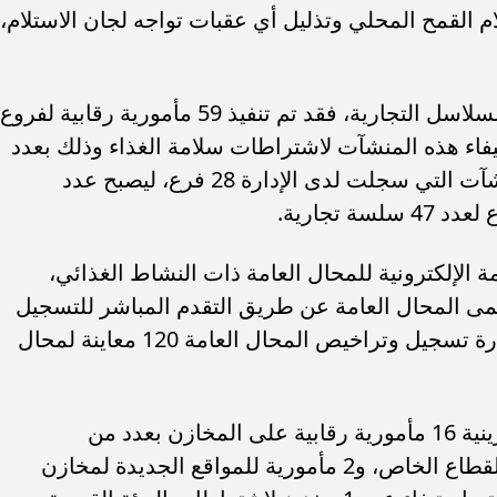
 القمح المحلي وتذليل أي عقبات تواجه لجان الاستلام،
وفيما يتعلق بأنشطة إدارة الرقابة على السلاسل التجارية، فقد تم تنفيذ 59 مأمورية رقابية لفروع
فاء هذه المنشآت لاشتراطات سلامة الغذاء وذلك بعدد
من محافظات الجمهورية، وبلغ عدد المنشآت التي سجلت لدى الإدارة 28 فرع، ليصبح عدد
 المنظومة الإلكترونية للمحال العامة ذات النشاط الغذائي،
1 منشأة تحت مسمى المحال العامة عن طريق التقدم المباشر للتسجيل
بالهيئة القومية لسلامة الغذاء، وأجرت إدارة تسجيل وتراخيص المحال العامة 120 معاينة لمحال
ونفذت إدارة الرقابة على المنشآت التخزينية 16 مأمورية رقابية على المخازن بعدد من
المحافظات، بواقع 14 مأمورية لمخازن القطاع الخاص، و2 مأمورية للمواقع الجديدة لمخازن