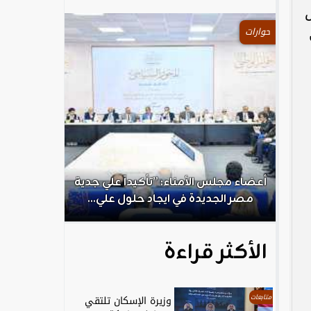
س
حوارات
.
أعضاء مجلس الأمناء: ”تأكيداً علي جدية
الكاتب الص
مصر الجديدة في ايجاد حلول علي...
ال
الأكثر قراءة
متابعات
وزيرة الإسكان تلتقي