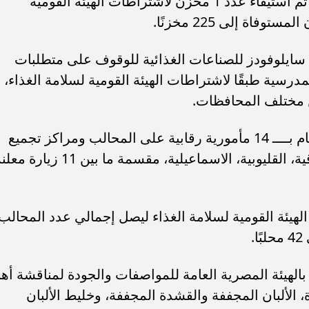
التغذية المدرسية بمحافظة سوهاج، وقد تم استيفاء عدد 1 مخزن لاشتراطات الهيئة القومية
اة إلى 225 مخزنًا.
 سايلوفودز للصناعات الغذائية للوقوف على متطلبات
ية المدرسية طبقًا لاشتراطات الهيئة القومية لسلامة الغذاء،
 مختلف المحافظات.
وفيما يتعلق بإدارة موردي الألبان، تم القيام بــــ 14 مأمورية رقابية على المحالب ومراكز تجميع
الألبان بمحافظات المنيا، المنوفية، الشرقية، القليوبية، الاسماعيلية، مقسمة ما بين 11 زيار
لب لاشتراطات الهيئة القومية لسلامة الغذاء ليصل إجمالي عدد المحالب
.
ن بالهيئة المصرية العامة للمواصفات والجودة لمناقشة أه
الألبان المجففة والقشدة المجففة، وخليط الألبان