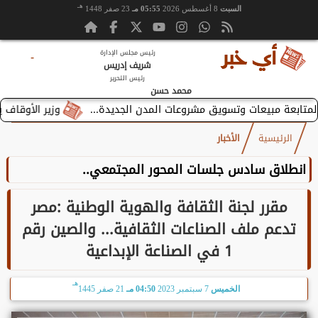
هـ
السبت
8 أغسطس 2026
05:55 مـ
23 صفر 1448
رئيس مجلس الإدارة
-
شريف إدريس
رئيس التحرير
محمد حسن
وزير الأوقاف يستقبل بطريرك
الرئيسية
الأخبار
انطلاق سادس جلسات المحور المجتمعي..
مقرر لجنة الثقافة والهوية الوطنية :مصر
تدعم ملف الصناعات الثقافية... والصين رقم
1 في الصناعة الإبداعية
هـ
الخميس
7 سبتمبر 2023
04:50 مـ
21 صفر 1445