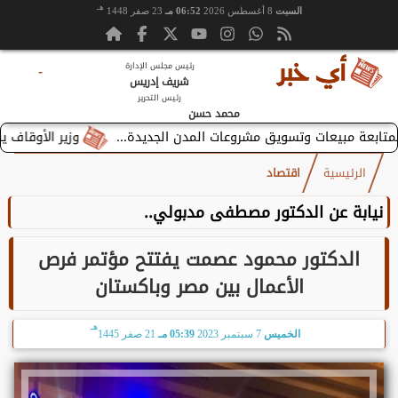
هـ
السبت
8 أغسطس 2026
06:52 مـ
23 صفر 1448
رئيس مجلس الإدارة
-
شريف إدريس
رئيس التحرير
محمد حسن
وزير الأوقاف يستقبل ب
الرئيسية
اقتصاد
نيابة عن الدكتور مصطفى مدبولي..
الدكتور محمود عصمت يفتتح مؤتمر فرص
الأعمال بين مصر وباكستان
هـ
الخميس
7 سبتمبر 2023
05:39 مـ
21 صفر 1445