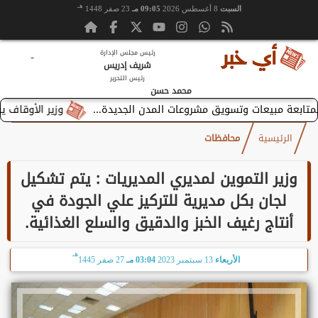
هـ
السبت
8 أغسطس 2026
09:05 مـ
23 صفر 1448
رئيس مجلس الإدارة
-
شريف إدريس
رئيس التحرير
محمد حسن
وزير الأوقاف يستقبل بط
الرئيسية
محافظات
وزير التموين لمديري المديريات : يتم تشكيل
لجان بكل مديرية للتركيز علي الجودة في
‏أنتاج رغيف الخبز والدقيق والسلع الغذائية.
هـ
الأربعاء
13 سبتمبر 2023
03:04 مـ
27 صفر 1445