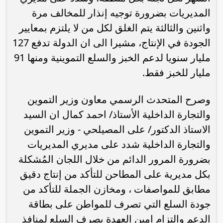
‏المديريات بضرورة توجيه إنذار للمخالف مرة
واثنين والثالثة يتم الغلق لكل ‏من لا يلتزم بمعايير
الجودة في الإنتاج، مشيرا الى ان الدولة تدفع 127
مليار ‏سنويا لدعم الخبز والسلع التموينية ومنها 91
مليار للخبز فقط.
وصرح المتحدث الرسمي معاون وزير التموين
والتجارة الداخلية الأستاذ/ ‏احمد كمال ان السيد
الاستاذ الدكتور/ على المصيلحي - وزير التموين
‏والتجارة الداخلية شدد على مديري المديريات
بضرورة المرور الدائم من خلال ‏اللجان المُشكلة
بكل مديرية على المطاحن للتأكد من إنتاج دقيق
مطابق ‏للمواصفات ، ومخازن الجملة للتأكد من
جودة السلع التي تصرف للمواطن ‏على بطاقة
الدعم والتزام امين العهدة بصرف السلع لمنافذ