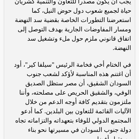
يجب أن يكون مصدراً للتعاون والتنمية كشريان
حياة لجميع شعوب دول حوض النيل، كما
استعرضنا التطورات الخاصة بقضية سد النهضة
ومسار المفاوضات الجارية بهدف التوصل إلى
اتفاق قانوني ملزم حول ملء وتشغيل سد
النهضة.
في الختام أخي فخامة الرئيس "سيلفا كير"، أود
أن اغتنم هذه المناسبة لأؤكد لشعب جنوب
السودان الشقيق، أن مصر ستظل الصديق
الوفي، والشقيق الحريص على مصلحته، وأننا
ملتزمون بتقديم كافة أوجه الدعم من خلال
الآليات القائمة للتعاون بين البلدين. كما أدعو
المجتمع الدولي للوفاء بتعهداته والتزاماته تجاه
دولة جنوب السودان في مسيرتها نحو بناء
مستقبل أفضل