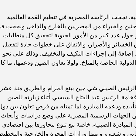
مية، نجحت الرئاسة المصرية في تنظيم القمة العالمية
ا من الباحثين والخبراء من المصريين بالخارج والداخل ونجحت ف
 حول عدد كبير من الأمور الحيوية لتحقيق كل متطلبات
الخسائر والأضرار، والاتفاق على خطوات جادة لتفعيل
ل، إضافةً إلى إجراءات التكيف والتخفيف، وذلك على نحو
دولية الخاصة بالمناخ، ولولا تعاون الصين ودعمها، ما كا
 الرئيس الصيني شي جين بينغ الحزام والطريق منذ عشر
خامة الرئيس عبد الفتاح السيسي أثناء زيارته للصين
أييده ودعمه للمبادرة لما تمثله من فرص تعاون بين دول
من الجهات الرسمية المصرية علي وضع دراسات وأبحاث
 المبادرة الصينية، خاصة مع تنوع محاورها بين اقتصادي
ي و شعبي، و منها وزارات الهجرة والخارجية والتخطيط