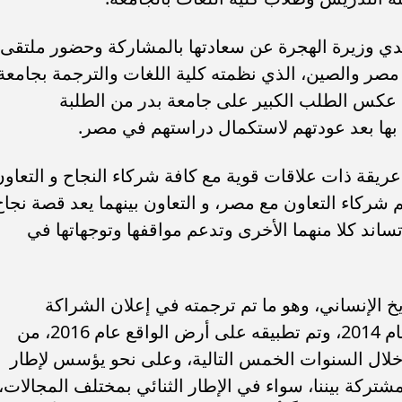
ندي وزيرة الهجرة عن سعادتها بالمشاركة وحضور ملتقى
ين مصر والصين، الذي نظمته كلية اللغات والترجمة بجامعة
ما عكس الطلب الكبير على جامعة بدر من الطلبة
 بها بعد عودتهم لاستكمال دراستهم في مصر.
يقة ذات علاقات قوية مع كافة شركاء النجاح و التعاون
شركاء التعاون مع مصر، و التعاون بينهما يعد قصة نجاح
اند كلا منهما الأخرى وتدعم مواقفها وتوجهاتها في
ب .. ”رمضان المحبة
الكاتب الصحفي محمد إمام يكتب.
لسلام ”
”حافظوا علي مصر”
يخ الإنساني، وهو ما تم ترجمته في إعلان الشراكة
الاستراتيجية الشاملة بين مصر والصين عام 2014، وتم تطبيقه على أرض الواقع عام 2016، من
 خلال السنوات الخمس التالية، وعلى نحو يؤسس لإطار
شتركة بيننا، سواء في الإطار الثنائي بمختلف المجالات،