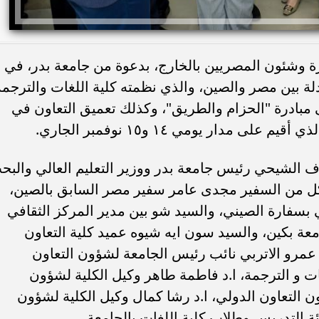
 وشئون المصريين بالخارج، بدعوة من جامعة بدر، في
ادلة بين مصر والصين، والذي نظمته كلية اللغات والترجمة
ال بمرور ١٠ سنوات على مبادرة "الحزام والطريق"، وكذلك تعميق التعاون في
 مدار يومي ١٤ و١٥ نوفمبر الجاري.
رف الشيحي رئيس جامعة بدر ووزير التعليم العالي والبح
كل من السفير مجدى عامر سفير مصر السابق بالصين،
بسفارة الصيني، والسيد شو بين مدير المركز الثقافي
ة بكين، والسيد سون ايه شيوه عميد كلية التعاون
 عمرو الاتربي نائب رئيس الجامعة لشؤون التعاون
ات و الترجمة، ا.د فاطمة طاهر وكيل الكلية لشؤون
ون التعاون الدولي، ا.د رشا كمال وكيل الكلية لشؤون
ئة التدريس وطلاب كلية اللغات بالجامعة.