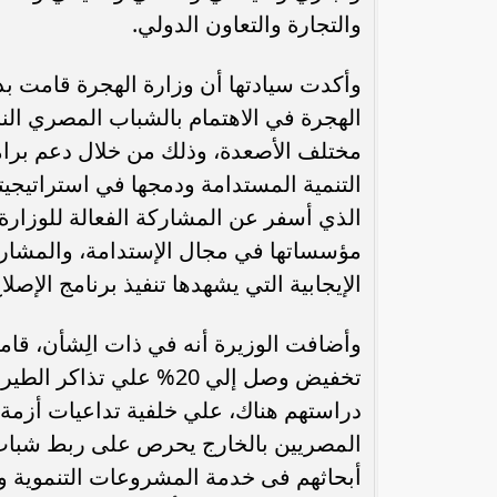
والتجارة والتعاون الدولي.
وأكدت سيادتها أن وزارة الهجرة قامت بد
الهجرة في الاهتمام بالشباب المصري النا
مختلف الأصعدة، وذلك من خلال دعم برامج
التنمية المستدامة ودمجها في استراتيجيت
مؤسساتها في مجال الإستدامة، والمشارك
الإيجابية التي يشهدها تنفيذ برنامج الإصل
وأضافت الوزيرة أنه في ذات الِشأن، قام
تخفيض وصل إلي 20% علي ت
دراستهم هناك، علي خلفية تداعيات أزمة ك
المصريين بالخارج يحرص على ربط شباب 
أبحاثهم فى خدمة المشروعات التنموية وا