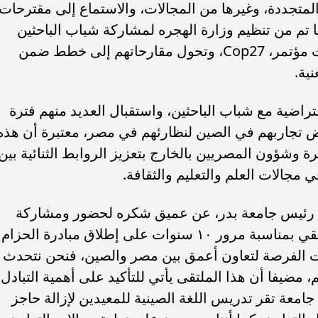
المتجددة، وغيرها من المجالات، والاستماع إلى مقترحات
ما تم من تنظيم وزارة الهجره لمشاركة شباب الباحثين
المصريين بالخارج فى ندوة ضمن فعاليات مؤتمر، Cop27، وتحول مقارحاتهم إلى خطط ضمن
ية.
اضية مع شباب الباحثين، واستقبال العديد منهم فترة
 تجاربهم في الصين لنظارئهم في مصر، معتبرة أن هذه
ة وشؤون المصريين بالخارج بتعزيز الروابط الثنائية بين
مجالات العلم والتعليم والثقافة.
 رئيس جامعة بدر، عن عميق شكره لحضور ومشاركة
السفيرة سها جندي وزيرة الهجرة في ملتقي بمناسبة مرور ١٠ سنوات على إطلاق مبادرة الحزام
احت الفرصة لتعاون أعمق بين مصر والصين، فنحن نتحدث
 مضيفا أن هذا الملتقى يأتي للتأكيد على أهمية التبادل
 جامعة تقر تدريس اللغة الصينية للمعيدين لإزالة حاجز