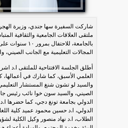
شاركت السفيرة سها جندي، وزيرة الهجرة
ملتقى العلاقات الجامعية والثقافية المتب
بالجامعة، للاحتف
المجالات التعليمية مع الجانب الصيني، والذي أقيم على
أطلق الجلسة الافتتاحية للملتقى ا.د اش
العلمي الأسبق، كما شارك في أعمالها، 
والسيد لو تشون شنغ المستشار التعليمي 
الصيني، والسيد سون خوا نائب رئيس جامع
الدولي بجامعة تونغ دجي، كما حضرها ا.د
الدولي، ا.د حسين محمود عميد كلية اللغ
الطلاب، ا.د نهاد منصور وكيل الكلية لشؤ
البيئة وخدمة المجتمع، والسادة أعضاء هي