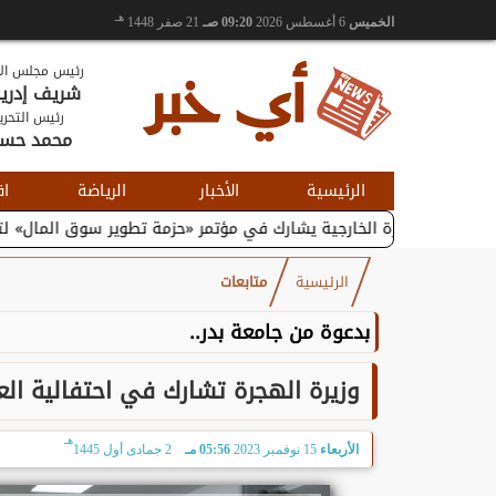
هـ
الخميس
6 أغسطس 2026
09:20 صـ
21 صفر 1448
رئيس مجلس الإ
شريف إدر
رئيس التحري
محمد حس
الرئيسية
الأخبار
الرياضة
اق
جارة الخارجية يشارك في مؤتمر «حزمة تطوير سوق المال» لتعزيز...
وزي
الرئيسية
متابعات
بدعوة من جامعة بدر..
وزيرة الهجرة تشارك في احتفالية العل
هـ
الأربعاء
15 نوفمبر 2023
05:56 مـ
2 جمادى أول 1445