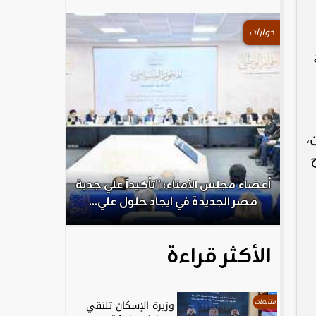
حوارات
،
.
أعضاء مجلس الأمناء: ”تأكيداً علي جدية
الكاتب الص
مصر الجديدة في ايجاد حلول علي...
ال
الأكثر قراءة
متابعات
وزيرة الإسكان تلتقي