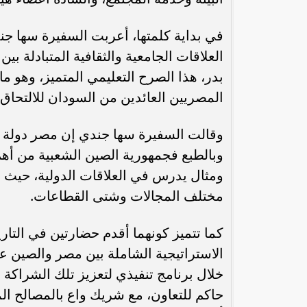
في بداية كلمتها، أعربت السفيرة سها ج
العلاقات الجامعية والثقافية المتبادلة ب
بدر، هذا الصرح التعليمي المتميز، وهو 
المصريين العائدين من السودان للالتحاق
وقالت السفيرة سها جندي إن مصر دولة عر
وبالطبع فجمهورية الصين الشعبية من أهم 
ومثال يدرس في العلاقات الدولية، حيث تس
رئيس الوزراء : زيادة مخصصات الإنفاق
محمد إمام يكت
مختلف المجالات وشتى القطاعات.
على الصحة والتعليم و”تكافل” و”كرامة”
وا
كما تتميز كونهما أقدم حضارتين في التار
خلال برنامج تنفيذي لتعزيز تلك الشراكة
حاكم للتعاون، مع شريك واع بالمصالح الم