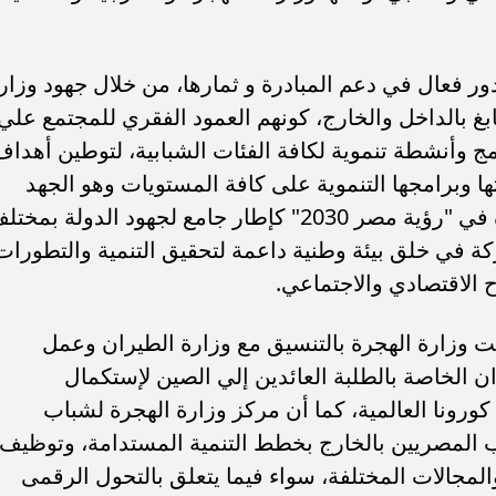
ور فعال في دعم المبادرة و ثمارها، من خلال جهود وزار
بغ بالداخل والخارج، كونهم العمود الفقري للمجتمع علي
 وأنشطة تنموية لكافة الفئات الشبابية، لتوطين أهداف
ها وبرامجها التنموية على كافة المستويات وهو الجهد
الذي أسفر عن المشاركة الفعالة للوزارة في "رؤية مصر 2030" كإطار جامع لجهود الدولة بمخ
ة في خلق بيئة وطنية داعمة لتحقيق التنمية والتطورات
اح الاقتصادي والاجتماعي.
ت وزارة الهجرة بالتنسيق مع وزارة الطيران وعمل
ذاكر الطيران الخاصة بالطلبة العائدين إلي الصين لإستكمال
ورونا العالمية، كما أن مركز وزارة الهجرة لشباب
المصريين بالخارج بخطط التنمية المستدامة، وتوظيف
لمجالات المختلفة، سواء فيما يتعلق بالتحول الرقمى