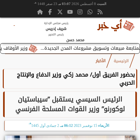
هـ
السبت
8 أغسطس 2026
03:07 مـ
23 صفر 1448
رئيس مجلس الإدارة
-
شريف إدريس
رئيس التحرير
محمد حسن
وزير الأوقاف يستقبل 
الرئيسية
الأخبار
بحضور الفريق أول/ محمد زكي وزير الدفاع والإنتاج
الحربي
الرئيس السيسي يستقبل ”سيباستيان
لوكورنو” وزير القوات المسلحة الفرنسي
هـ
الأربعاء
15 نوفمبر 2023
06:12 مـ
2 جمادى أول 1445