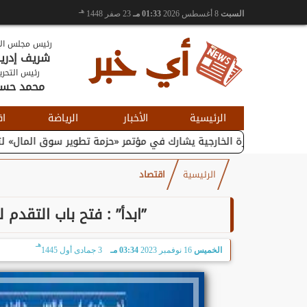
هـ
السبت
8 أغسطس 2026
01:33 مـ
23 صفر 1448
رئيس مجلس الإ
شريف إدر
رئيس التحري
محمد حس
الرئيسية
الأخبار
الرياضة
اق
والتجارة الخارجية يشارك في مؤتمر «حزمة تطوير سوق المال» لتعزيز...
الرئيسية
اقتصاد
”ابدأ” : فتح باب التقدم
هـ
الخميس
16 نوفمبر 2023
03:34 مـ
3 جمادى أول 1445