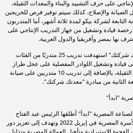
إنتاجي على حرف التشييد والبناء والمعدات الثقيلة،
ال الصيانة والإصلاح، كذلك سيتم توفير فرص للخريجين
 التابعة لشركة بيكو لمدة ثلاثة أشهر، أما المتدربون
خصة قيادة وتشغيل من جهاز التدريب الإنتاجي على
ترف بها بمصر وأفريقيا والدول العربية.
يُذكر أن الدفعة الأولى من مبادرة "معدتك شركتك" استهدفت تدريب 25 متدربًا من الفئات
 تم تدريب 15 متدربًا على قيادة وتشغيل اللوادر المفصلية على عجل طراز
"ليوجونج" والتي تنتجها شركة بيكو للآلات الثقيلة، بالإضافة إلى تدريب 10 متدربين على صيانة
ب .. ”رمضان المحبة
الكاتب الصحفي محمد إمام يكتب.
عة الثانية من مبادرة "معدتك شركتك".
لسلام ”
”حافظوا علي مصر”
رية "ابدأ"
الصناعة المصرية "ابدأ" أطلقها الرئيس عبد الفتاح
السيسي رئيس الجمهورية خلال إفطار الأسرة المصرية في إبريل 2022 وتهدف إلى تعزيز دور
لفجوة الاستيرادية وتأهيل العمالة المصرية وتذليل