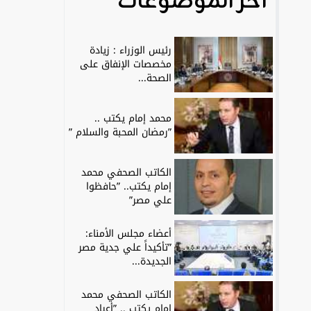
آخر الموضوعات
رئيس الوزراء : زيادة
مخصصات الإنفاق على
الصحة...
محمد إمام يكتب ..
”رمضان المحبة والسلام ”
الكاتب الصحفي محمد
إمام يكتب.. ”حافظوا
علي مصر”
أعضاء مجلس الأمناء:
”تأكيداً علي جدية مصر
الجديدة...
الكاتب الصحفي محمد
إمام يكتب .. ”أعياد