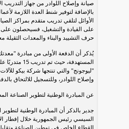
صيانة وإصلاح اللوادر من جهاز التدريب ال
بالإضافة لتوفير شنط العدة اللازمة لأعم
الأوائل لتلقي تدريب متقدم بمراكز الصيانة
على القيادة والتشغيل، فسيحصلون على ر
حرف التشييد والبناء والمعدات الثقيلة مع
المستهدفة، حيث
رئيس الوزراء : زيادة مخصصات الإنفاق
محمد إمام يكت
وإصلاح اللوادر، وللتسجيل للالتحاق بالدف
على الصحة والتعليم و”تكافل” و”كرامة”
وا
عن المبادرة الوطنية لتطوير الصناعة المص
جدير بالذكر أن المبادرة الوطنية لتطوير 
القطاع الخاص في توطين الصناعة وتقليل ا