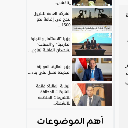
يناقشان...
الشركة العامة للبترول
تنجح في إضافة نحو
1500...
وزيرا ”الاستثمار والتجارة
الخارجية” و”الصناعة”
يشهدان اتفاقية تعاون...
ر
وزير المالية: الموازنة
الجديدة تعمل على بناء...
ي
الرقابة المالية: قائمة
بالشركات المخالفة
للتشريعات المنظمة
للأنشطة...
آهم الموضوعات