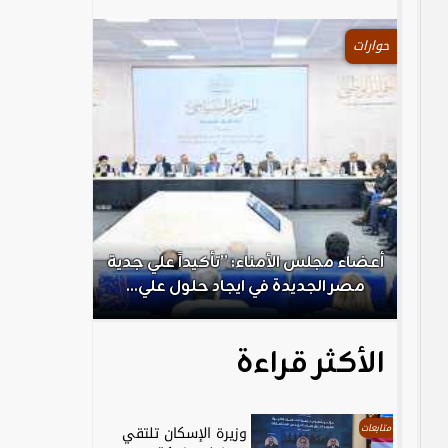
حوارات
.
أعضاء مجلس الأمناء: ”تأكيداً علي جدية
الكاتب الص
مصر الجديدة في ايجاد حلول علي...
ال
الأكثر قراءة
متابعات
وزيرة الإسكان تلتقي