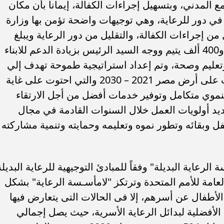
ع المدني، وبتسهيل إجراءات الكفالة، إيمانا بأن مكان
ي دور للرعاية، وهي توجيهات واضحة تؤمن بها وزارة
ن إجراءات الكفالة، والتقليل من دور الرعاية ويبلغ
إجمالى الأبناء من الأيتام فى مصر مليون و400 ألف يتيم ووجه السيد الرئيس بزيادة الدعم للابناء
عاية وتعليم وصحة، وتم إعداد استراتيجية طموحة تهدف إلي
توفير أفضل رعاية بديلة لكل طفل وشاب على أرض مصر 2021 – 2030 والتي احتوت على غاية
نموي متكامل وتوفير خدمات أفضل من أجل الارتقاء
د أولويات العمل خلال السنوات القادمة في مجال
فل وبقائه وتطور نموه وتعليمه وحمايته وتنمية مشاركته
لرعاية البديلة" وفقاً للمبادئ التوجيهية للرعاية البديلة
 2009 من الجمعية العامة للأمم المتحدة وترتكز "لامأسـسة الرعاية" بشكل
لأطفال عن أسرهم، إلا فى الحالات التى يتعارض فيها
أفضلية لبدائل الرعاية الأسرية، حيث يصل إجمالي