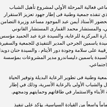
ماعي فعالية المرحلة الأولي لمشروع تأهيل الشباب
علي النفس "الحياة بعد 18 " والذي تنفذه جمعية وطنية فى إطار جهود تعزيز الاستقرار
بحضور الأستاذ أيمن عبد الموجود مساعد وزيرة التضامن
، والمستشار محمد القمارى المستشار القانوني
ارة المركزية للرعاية، والسيدة عزة عبد الحميد مؤسس
دة ياسمين الجرحي المدير التنفيذي للجمعية والسفيرة
رقيبة على سلامة وجودة دور الأيتام ، والسيدة حنان دويدا
السيدة ياسمين دليساندرو مدير المشروعات بمؤسسة
ب .. ”رمضان المحبة
الكاتب الصحفي محمد إمام يكتب.
جتماعي.
لسلام ”
”حافظوا علي مصر”
ية وطنية فى تطوير الرعاية البديلة وتوفير الحياة
ل والشباب الأولى بالرعاية الأسرية، وذلك في إطار
الأبناء والاستثمار في طاقاتهم وحمايتهم ودمجهم.
ماً واسعاً من القيادة السياسية، يؤكد على تنفيذ