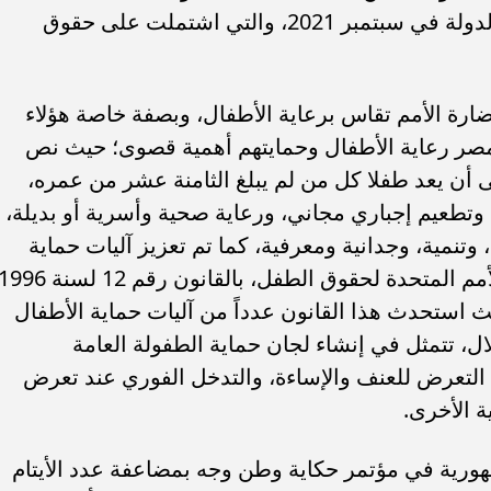
استراتيجية حقوق الإنسان التي أطلقتها الدولة في سبتمبر 2021، والتي اشتملت على حقوق
رة الأمم تقاس برعاية الأطفال، وبصفة خاصة هؤلاء
 مصر رعاية الأطفال وحمايتهم أهمية قصوى؛ حيث نص
ري في المادة (80) منه على أن يعد طفلا كل من لم يبلغ الثامنة عشر من عمره،
تطعيم إجباري مجاني، ورعاية صحية وأسرية أو بديلة،
 وتنمية، وجدانية ومعرفية، كما تم تعزيز آليات حماية
الأطفال، بدءًا من الانضمام إلى اتفاقية الأمم المتحدة لحقوق الطفل، بالقانون رقم 12 لسنة 
القانون رقم 126 لسنة 2008؛ حيث استحدث هذا القانون عدداً من آليات حماية الأطفال
ل، تتمثل في إنشاء لجان حماية الطفولة العامة
 التعرض للعنف والإساءة، والتدخل الفوري عند تعرض
ة الأخرى.
هورية في مؤتمر حكاية وطن وجه بمضاعفة عدد الأيتام