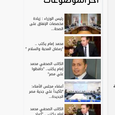
آخر الموضوعات
رئيس الوزراء : زيادة
مخصصات الإنفاق على
الصحة...
محمد إمام يكتب ..
”رمضان المحبة والسلام ”
الكاتب الصحفي محمد
إمام يكتب.. ”حافظوا
علي مصر”
أعضاء مجلس الأمناء:
”تأكيداً علي جدية مصر
الجديدة...
الكاتب الصحفي محمد
إمام يكتب .. ”أعياد