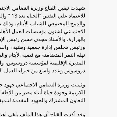
شهدت نيفين القباج وزيرة التضامن الاجت
للاعتماد 
والدمج المجتمعي للشباب الأيتام، وذلك 
الاجتماعي لشئون مؤسسات العمل الأهلي
بالوزارة، والأستاذ مجدي حسن رئيس الإد
ورئيس مجلس إدارة جمعية وطنية ، والسي
نهلة النمر المتضامنة مع قضية الأيتام وال
المديرة الإقليمية لمؤسسة دروسوس، و
رئيس الوزراء : زيادة مخصصات الإنفاق
محمد إمام يكت
دروسوس وعدد واسع من خبراء العمل الا
على الصحة والتعليم و”تكافل” و”كرامة”
وا
وثمنت وزيرة التضامن الاجتماعي جهود جمع
الكريمة وجودة حياة أبناء مصر من الأطفا
التعاون المشترك والجهود المقدمة لتنمية 
وقد أكدت القباج أن هذا الملف يلقى اهتما