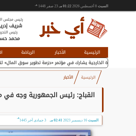
هـ
السبت
8 أغسطس 2026
01:22 مـ
23 صفر 1448
رئيس مجلس الإ
شريف إدر
رئيس التحري
محمد حس
الرئيسية
الأخبار
الرياضة
اق
جارة الخارجية يشارك في مؤتمر «حزمة تطوير سوق المال» لتعزيز...
وز
الرئيسية
الأخبار
القباج: رئيس الجمهورية وجه في مؤ
هـ
السبت
16 ديسمبر 2023
02:41 مـ
3 جمادى آخر 1445