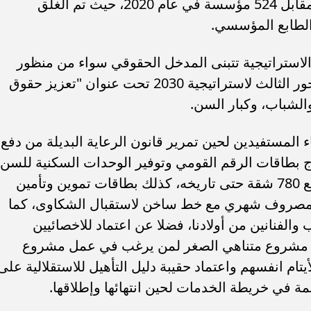
مؤسسات الرعاية لحوالي 430 مؤسسة مقابل 524 مؤسسة في عام 2020، حيث تم الغلق
الطابع المؤسسي.
الاستراتيجية تتبنى المدخل الحقوقي سواء من منظور
حقوق الإنسان أو حقوق الطفل، وهو المحور الثالث لاستراتيجية 2030 تحت عنوان "تعزيز حقوق
والشباب، وكبار السن.
ء المستفيدين لحين تمرير قانون الرعاية البديلة من دفع
 بطاقات الرقم القومي وتوفير الوحدات السكنية للسن
اعلى من 21 سنة مع تأثيثها، حيث تم توزيع 780 شقة حتى تاريخه، كذلك بطاقات تموين وتأمين
مصروف شهري مع خط ساخن لاستقبال الشكاوى، كما
الفنانين من أولادنا، فضلا عن اعتماد للاخصائيين
عمل مشروع متناهي الصغر لمن يرغب في عمل مشروع
ام انفسهم واعتماد حقيبة دليل التأهيل للاستقلالية على
مة في خريطة الخدمات لحين انتهائها وإطلاقها.