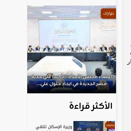
حوارات
ر
.
أعضاء مجلس الأمناء: ”تأكيداً علي جدية
الكاتب الص
مصر الجديدة في ايجاد حلول علي...
ال
الأكثر قراءة
متابعات
وزيرة الإسكان تلتقي