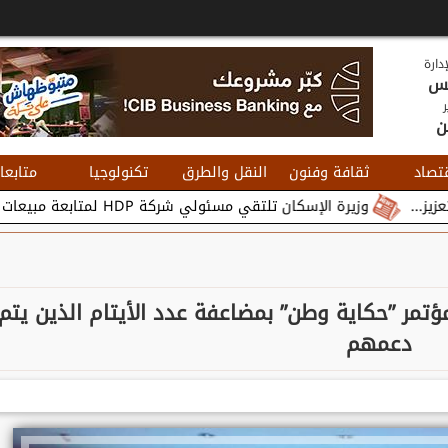
دارة
يس
ر
ن
تصاد
ثقافة وفنون
النقل والطرق
تكنولوجيا
متابعا
يرة الإسكان تلتقي مسئولي شركة HDP لمتابعة مبيعات وتسويق مشروعات المدن الجديدة...
تمر ”حكاية وطن” بمضاعفة عدد الأيتام الذين يتم
دعمهم