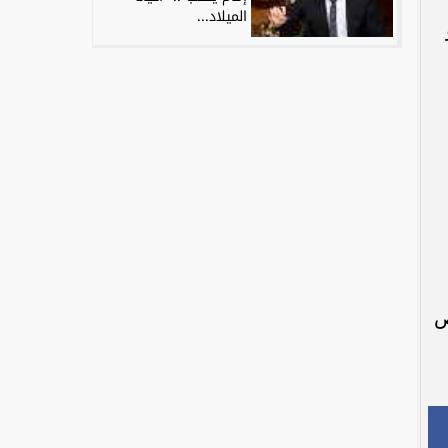
الميلاد...
ص