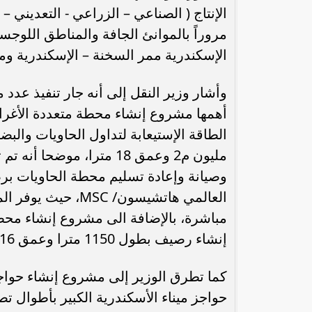
الإنتاج ( الصناعي – الزراعي - التعديني 
مروراً بالموانئ الجافة والمناطق اللوجس
الإسكندرية ممر السخنة – الإسكندرية ومم
وأشار وزير النقل إلى أنه جار تنفيذ عدد 
مليون م2 وعمق 18 مترا، مو
مباشرة، بالإضافة الى مشروع إنشاء محط
إنشاء رصيف بطول 1150 مترا وعمق 16 إلى 19 مترا وظهير خلفى 300 ألف م2.
كما تطرق الوزير إلى مشروع إنشاء حواجز أ