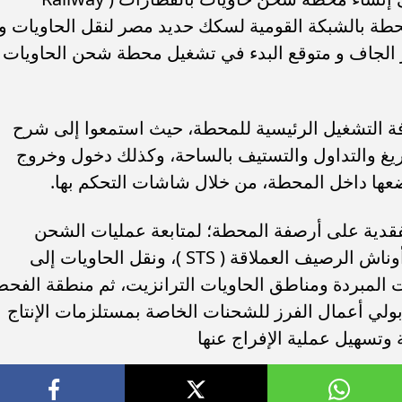
container st ) لربط المحطة بالشبكة القومية لسكك حديد مصر لنقل الحاويات و
موانئ الجافة من ميناء 6 أكتوبر الجاف و متوقع البدء في تشغيل محطة شحن الحاويات
فة التشغيل الرئيسية للمحطة، حيث استمعوا إلى شرح
ريغ والتداول والتستيف بالساحة، وكذلك دخول وخروج
ضعها داخل المحطة، من خلال شاشات التحكم بها.
تفقدية على أرصفة المحطة؛ لمتابعة عمليات الشحن
والتفريغ على رصيف المحطة باستخدام أوناش الرصيف العملاقة ( STS )، ونقل الحاويات إلى
ت المبردة ومناطق الحاويات الترانزيت، ثم منطقة الفح
لي أعمال الفرز للشحنات الخاصة بمستلزمات الإنتاج
ة وتسهيل عملية الإفراج عنها