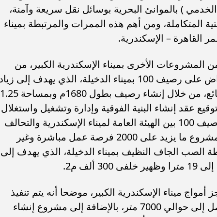
– الخدمي ) بالموانئ البحرية بوسائل نقل سريعة وآمنة،
تية المتكاملة، ومن أهم هذه الممرات والمرتبطة بميناء
ر القاهرة – الإسكندرية.
من المشروعات الأخرى بميناء الإسكندرية الكبير، من
أهمها مشروع إنشاء محطة متعددة الأغراض على رصيف 100 بميناء الدخيلة، الذي يهدف إلى زي
الطاقة الإستيعابة لتداول الحاويات والبضائع، من خلال إنشاء رصيف بطول 1680م وبمساحة 1.25
ضحا أنه تم توقيع عقد إنشاء البنية الفوقية وإدارة وتشغيل واستغلال
وصيانة وإعادة تسليم محطة الحاويات برصيف 100 بين الهيئة العامة لميناء الإسكندرية والتحالف
العالمي هاتشيسون/ MSC، حيث يوفر المشروع ما يزيد على 2000 فرصة عمل مباشرة وغير
ة الصب الجاف النظيف بميناء الدخيلة، الذي يهدف إلى
مواج ميناء الإسكندرية الكبير، موضحا أنه يتم تنفيذ
حواجز ميناء الأسكندرية الكبير بأطوال تصل إلى حوالي 7000 متر، بالإضافة إلى مشروع إنشاء