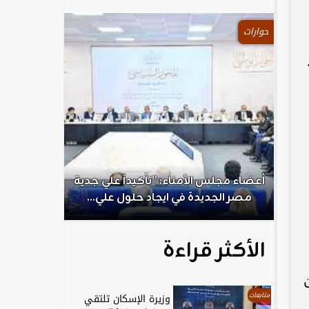
حوارات
.
أعضاء مجلس الأمناء: ”تأكيداً علي جدية
الكاتب الص
مصر الجديدة في ايجاد حلول علي...
ال
الأكثر قراءة
متابعات
وزيرة الإسكان تلتقي