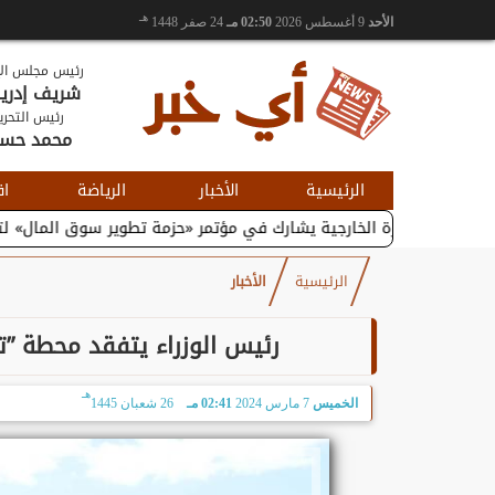
هـ
الأحد
9 أغسطس 2026
02:50 مـ
24 صفر 1448
رئيس مجلس الإ
شريف إدر
رئيس التحري
محمد حس
الرئيسية
الأخبار
الرياضة
اق
لتجارة الخارجية يشارك في مؤتمر «حزمة تطوير سوق المال» لتعزيز...
الرئيسية
الأخبار
رئيس الوزراء يتفقد محطة ”تح
هـ
الخميس
7 مارس 2024
02:41 مـ
26 شعبان 1445