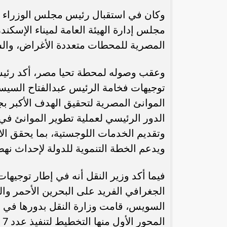
وكان في استقبال رئيس مجلس الوزراء وم
مجلس إدارة الهيئة العامة لميناء الإسكن
المصرية للمحطات متعددة الأغراض، والسي
وعقب وصوله لمحطة تحيا مصر، أكد رئيس 
توجيهات فخامة الرئيس عبدالفتاح السيس
الموانئ المصرية لتحقيق الهدف الأكبر بج
الدور الرئيسي لعملية تطوير الموانئ في 
وتقديم الخدمات اللوجستية، بما يحقق الا
رئيس الوزراء : زيادة مخصصات الإنفاق
محمد إمام يكت
على الصحة والتعليم و”تكافل” و”كرامة”
وا
ويدعم الخطة التنموية للدولة لإحداث ن
فيما أكد وزير النقل أنه في إطار توجيها
الجغرافي الفريد على البحرين الأحمر وا
السويس، قامت وزارة النقل بدورها في ت
ال