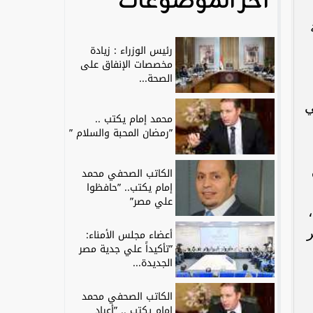
آخر الموضوعات
رئيس الوزراء : زيادة
مخصصات الإنفاق على
الصحة...
ي
محمد إمام يكتب ..
”رمضان المحبة والسلام ”
الكاتب الصحفي محمد
إمام يكتب.. ”حافظوا
علي مصر”
 25 دقيقة،
أعضاء مجلس الأمناء:
”تأكيداً علي جدية مصر
الجديدة...
الكاتب الصحفي محمد
إمام يكتب .. ”أعياد