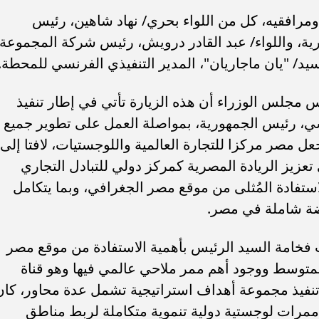
رافقيه، كل من اللواء بحري/ نهاد شاهين، رئيس
درية، واللواء/ عبد القادر درويش، رئيس شركة المجموعة
د/ "يان ماجاريان"، المدير التنفيذي الفرنسي للمحطة.
مجلس الوزراء أن هذه الزيارة تأتي في إطار تنفيذ
ي، رئيس الجمهورية، بمواصلة العمل على تطوير جميع
عل مصر مركزا للتجارة العالمية واللوجستيات، لافتا إلى
تعزيز الريادة المصرية كمركز دولي للتبادل التجاري
ستفادة المُثلى من موقع مصر الجغرافي، وبما يتكامل
ب .. ”رمضان المحبة
الكاتب الصحفي محمد إمام يكتب.
لسلام ”
”حافظوا علي مصر”
هضة شاملة في مصر.
ت فخامة السيد الرئيس بأهمية الاستفادة من موقع مصر
لمتوسط ووجود أهم ممر ملاحي عالمي فيها وهو قناة
نفيذ مجموعة أهداف استراتيجية تشمل عدة محاور، كان
محور الأول منها التخطيط لتنفيذ عدد 7 ممرات لوجستية دولية تنموية متكاملة لربط مناطق