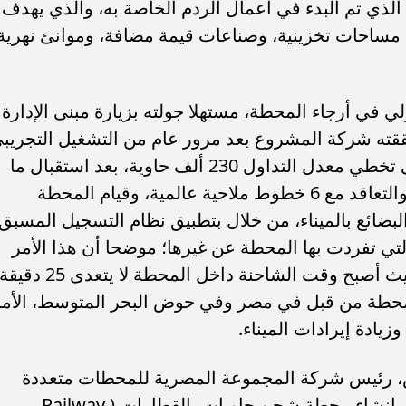
يستية على مساحة 273 فدانا، الذي تم البدء في أعمال الردم الخاصة به، والذي يهدف
 مساحات تخزينية، وصناعات قيمة مضافة، وموانئ نهرية
في أرجاء المحطة، مستهلا جولته بزيارة مبنى الإدارة
قته شركة المشروع بعد مرور عام من التشغيل التجريب
للمحطة؛ وفي هذا الصدد أشار الوزير إلى تخطي معدل التداول 230 ألف حاوية، بعد استقبال ما
يقارب 300 سفينة على أرصفة المحطة، والتعاقد مع 6 خطوط ملاحية عالمية، وقيام المحطة
بضائع بالميناء، من خلال بتطبيق نظام التسجيل المسبق
لتي تفردت بها المحطة عن غيرها؛ موضحا أن هذا الأمر
أسهم في تقليل زمن مكوث الحاويات، حيث أصبح وقت الشاحنة داخل المحطة لا يتعدى
ية محطة من قبل في مصر وفي حوض البحر المتوسط، الأمر
زيادة إيرادات الميناء.
ويش، رئيس شركة المجموعة المصرية للمحطات متعددة
الأغراض إلى أنه يتم العمل أيضا الآن على إنشاء محطة شحن حاويات بالقطارات ( Railway