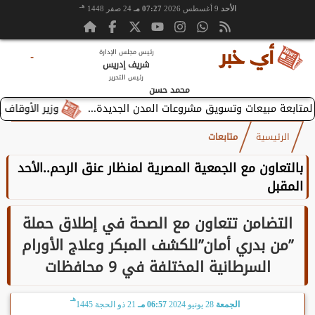
هـ
الأحد
9 أغسطس 2026
07:27 مـ
24 صفر 1448
رئيس مجلس الإدارة
-
شريف إدريس
رئيس التحرير
محمد حسن
وزير الأوقاف يستقبل بط
الرئيسية
متابعات
بالتعاون مع الجمعية المصرية لمنظار عنق الرحم..الأحد
المقبل
التضامن تتعاون مع الصحة في إطلاق حملة
”من بدري أمان”للكشف المبكر وعلاج الأورام
السرطانية المختلفة في 9 محافظات
هـ
الجمعة
28 يونيو 2024
06:57 مـ
21 ذو الحجة 1445