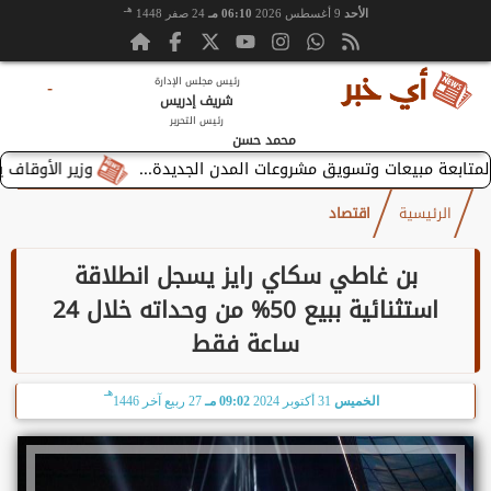
هـ
الأحد
9 أغسطس 2026
06:10 مـ
24 صفر 1448
رئيس مجلس الإدارة
-
شريف إدريس
رئيس التحرير
محمد حسن
وزير الأوقاف يستقبل ب
الرئيسية
اقتصاد
بن غاطي سكاي رايز يسجل انطلاقة
استثنائية ببيع 50% من وحداته خلال 24
ساعة فقط
هـ
الخميس
31 أكتوبر 2024
09:02 مـ
27 ربيع آخر 1446