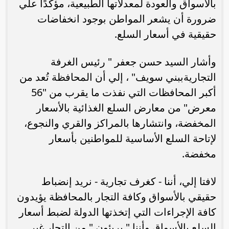
بالأسواق والعودة لمعدلاتها الطبيعية، مؤكدًا علي
ضرورة أن يشعر المواطن بوجود انخفاضات
حقيقية في أسعار السلع.
وأشار السيد حسن جعفر " رئيس الغرفة
التجاريةببني سويف" ، إلي أن المحافظة تُعد من
أكبر المحافظات التي نفذت ما يقرب من "56
معرض" من معارض السلع الغذائية بالأسعار
المخفضة، وانتشارها بالمراكز والقري والنجوع،
لإتاحة السلع الأساسية للمواطنين بأسعار
مخفضة.
لافتا إلي، أننا - كغرف تجارية - نريد إنضباط
حقيقي بالأسواق وكافة التجار بالمحافظة يؤيدون
كافة الإجراءات التي إتخذتها الدولة لضبط أسعار
السلع بالأسواق وأننا " بريئون " من التجار غير