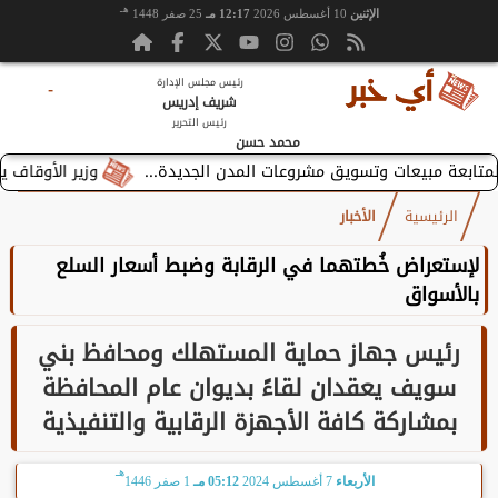
هـ
الإثنين
10 أغسطس 2026
12:17 مـ
25 صفر 1448
رئيس مجلس الإدارة
-
شريف إدريس
رئيس التحرير
محمد حسن
وزير الأوقاف يستقبل بطري
الرئيسية
الأخبار
لإستعراض خُطتهما في الرقابة وضبط أسعار السلع
بالأسواق
رئيس جهاز حماية المستهلك ومحافظ بني
سويف يعقدان لقاءً بديوان عام المحافظة
بمشاركة كافة الأجهزة الرقابية والتنفيذية
هـ
الأربعاء
7 أغسطس 2024
05:12 مـ
1 صفر 1446