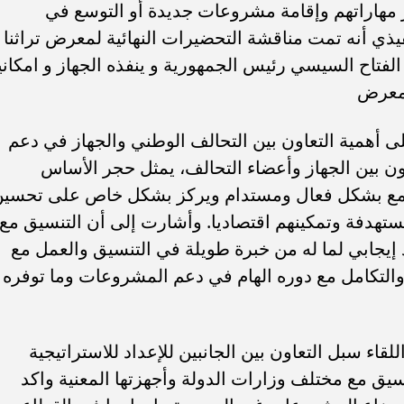
 مهاراتهم وإقامة مشروعات جديدة أو التوسع في
يذي أنه تمت مناقشة التحضيرات النهائية لمعرض تراثنا
لفتاح السيسي رئيس الجمهورية و ينفذه الجهاز و امكاني
لمعرض
ى أهمية التعاون بين التحالف الوطني والجهاز في دعم
ون بين الجهاز وأعضاء التحالف، يمثل حجر الأساس
تمع بشكل فعال ومستدام ويركز بشكل خاص على تحسي
تهدفة وتمكينهم اقتصاديا. وأشارت إلى أن التنسيق مع
ب .. ”رمضان المحبة
الكاتب الصحفي محمد إمام يكتب.
إيجابي لما له من خبرة طويلة في التنسيق والعمل مع
لسلام ”
”حافظوا علي مصر”
لتكامل مع دوره الهام في دعم المشروعات وما توفره
اء سبل التعاون بين الجانبين للإعداد للاستراتيجية
نسيق مع مختلف وزارات الدولة وأجهزتها المعنية واكد