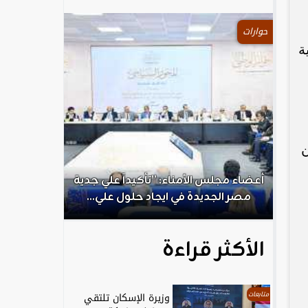
حوارات
ة
ن
.
أعضاء مجلس الأمناء: ”تأكيداً علي جدية
الكاتب الص
مصر الجديدة في ايجاد حلول علي...
ال
الأكثر قراءة
متابعات
وزيرة الإسكان تلتقي