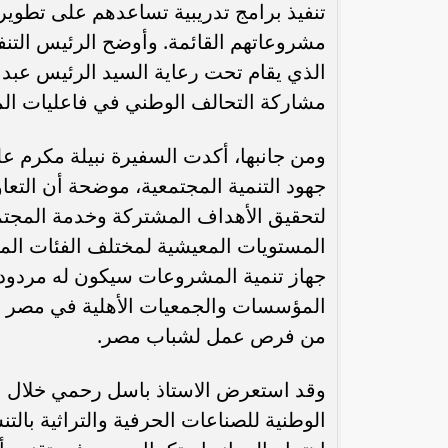
تنفيذ برامج تدريبية تساعدهم على تطوير
مشروعاتهم القائمة. وأوضح الرئيس التنف
الذي يقام تحت رعاية السيد الرئيس عبد ا
مشاركة التحالف الوطني في فاعليات ا
ومن جانبها، أكدت السفيرة نبيلة مكرم عل
جهود التنمية المجتمعية، موضحة أن التعا
لتحقيق الأهداف المشتركة وخدمة المج
المستويات المعيشية لمختلف الفئات المس
رئيس الوزراء : زيادة مخصصات الإنفاق
محمد إمام يكت
جهاز تنمية المشروعات سيكون له مردود 
على الصحة والتعليم و”تكافل” و”كرامة”
وا
المؤسسات والجمعيات الأهلية في مصر وا
من فرص عمل لشباب مصر.
وقد استعرض الاستاذ باسل رحمي خلال اللق
الوطنية للصناعات الحرفية والتراثية بالت