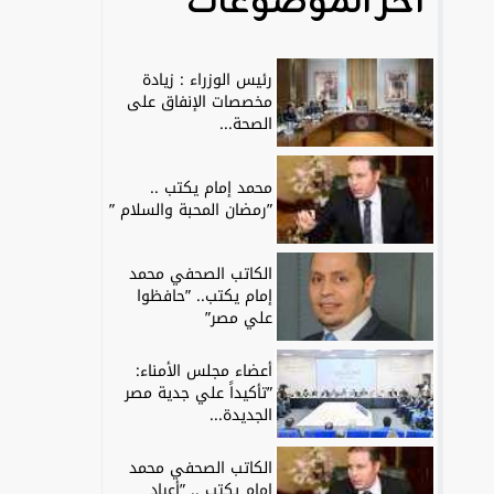
آخر الموضوعات
رئيس الوزراء : زيادة
مخصصات الإنفاق على
الصحة...
محمد إمام يكتب ..
”رمضان المحبة والسلام ”
الكاتب الصحفي محمد
إمام يكتب.. ”حافظوا
علي مصر”
أعضاء مجلس الأمناء:
”تأكيداً علي جدية مصر
الجديدة...
الكاتب الصحفي محمد
إمام يكتب .. ”أعياد