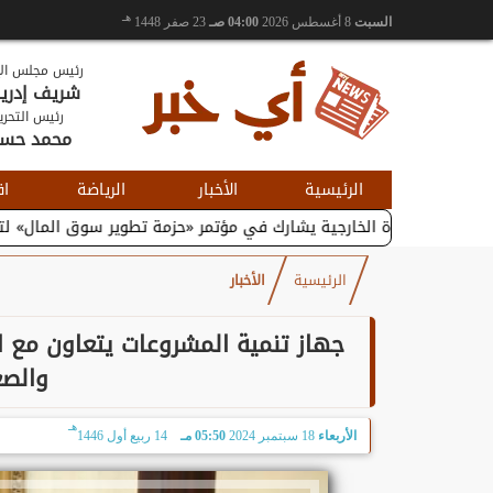
هـ
السبت
8 أغسطس 2026
04:00 صـ
23 صفر 1448
رئيس مجلس الإ
شريف إدر
رئيس التحري
محمد حس
الرئيسية
الأخبار
الرياضة
اق
التجارة الخارجية يشارك في مؤتمر «حزمة تطوير سوق المال» لتعزيز...
الرئيسية
الأخبار
جهاز تنمية المشروعات يتعاون مع 
والصغ
هـ
الأربعاء
18 سبتمبر 2024
05:50 مـ
14 ربيع أول 1446