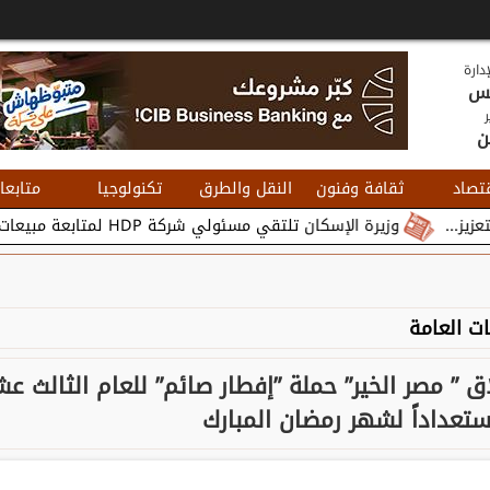
دارة
يس
ر
ن
تصاد
ثقافة وفنون
النقل والطرق
تكنولوجيا
متابعا
وزيرة الإسكان تلتقي مسئولي شركة HDP لمتابعة مبيعات وتسويق مشروعات المدن الجديدة...
ت العامة
 ” مصر الخير” حملة ”إفطار صائم” للعام الثالث عش
ستعداداً لشهر رمضان المبارك