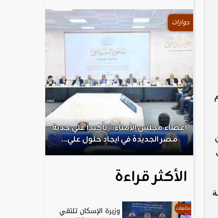
حوارات
.
أعضاء مجلس الأمناء: ”تأكيداً علي جدية
الكاتب الص
مصر الجديدة في ايجاد حلول علي...
ال
الأكثر قراءة
ة
متابعات
وزيرة الإسكان تلتقي