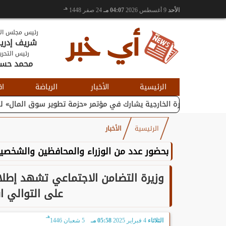
هـ
الأحد
9 أغسطس 2026
04:07 مـ
24 صفر 1448
رئيس مجلس الإ
شريف إدر
رئيس التحري
محمد حس
الرئيسية
الأخبار
الرياضة
اق
التجارة الخارجية يشارك في مؤتمر «حزمة تطوير سوق المال» لتعزيز...
الرئيسية
الأخبار
بحضور عدد من الوزراء والمحافظين والشخصيا
وزيرة التضامن الاجتماعي تشهد إطلاق
على التوالي ا
هـ
الثلاثاء
4 فبراير 2025
05:58 مـ
5 شعبان 1446