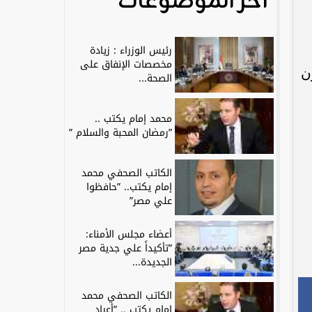
آخر الموضوعات
رئيس الوزراء : زيادة
مخصصات الإنفاق على
ن
الصحة...
محمد إمام يكتب ..
”رمضان المحبة والسلام ”
الكاتب الصحفي محمد
إمام يكتب.. ”حافظوا
علي مصر”
أعضاء مجلس الأمناء:
”تأكيداً علي جدية مصر
الجديدة...
الكاتب الصحفي محمد
إمام يكتب .. ”أعياد