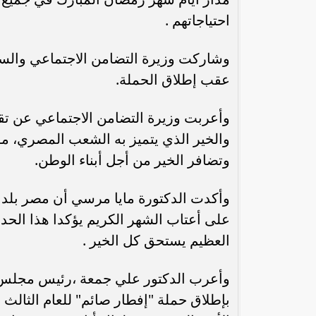
احتياجاتهم .
وشاركت وزيرة التضامن الاجتماعي والسادة
عقب إطلاق الحملة.
وأعربت وزيرة التضامن الاجتماعي عن تق
والخير الذي يتميز به الشعب المصري، م
وتضافر الخير من أجل أبناء الوطن.
رئيس الوزراء : زيادة مخصصات الإنفاق
محمد إمام يكت
وأكدت الدكتورة مايا مرسي أن مصر بلد ال
على الصحة والتعليم و”تكافل” و”كرامة”
وا
على أعتاب الشهر الكريم يؤكدا هذا الح
العظيم يستحق كل الخير .
وأعرب الدكتور علي جمعة ،رئيس مجلس أ
بإطلاق حملة "إفطار صائم" للعام الثالث