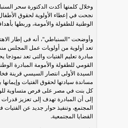
وخلال كلمتها أكدت الدكتورة سحر السنب
نجحت في إعطاء الأولوية لحقوق الأطفال م
الوطنية للطفولة والأمومة، وربطها بأهداف ا
وأوضحت "السنباطي"، أنه فى إطار الاهتما
تعد أولوية من أولويات عمل المجلس منذ 
مبادرة تعليم الفتيات والتى تعد نموذجا 
القومي للطفولة والأمومة المبادرة الوطن
رئيس الوزراء : زيادة مخصصات الإنفاق
محمد إمام يكت
مساندة سيادتها لحقوق الفتيات وإيمانها
على الصحة والتعليم و”تكافل” و”كرامة”
وا
كل بنت في مصر على فرص متساوية للوصو
إلى أن المبادرة تهدف إلى تعزيز قدرات 
المجتمع، وتنفيذ حوار جديد عن الفتيات ف
القضايا المجتمعية.