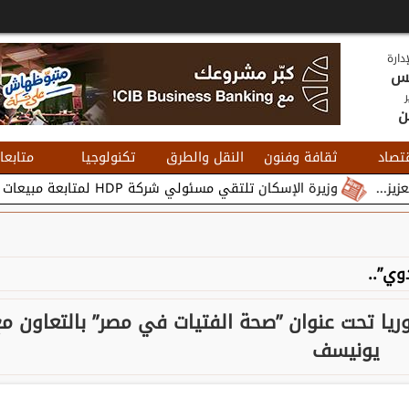
دارة
يس
ر
ن
تصاد
ثقافة وفنون
النقل والطرق
تكنولوجيا
متابعا
وزيرة الإسكان تلتقي مسئولي شركة HDP لمتابعة مبيعات وتسويق مشروعات المدن الجديدة...
وي”..
وريا تحت عنوان ”صحة الفتيات في مصر” بالتعاون م
يونيسف