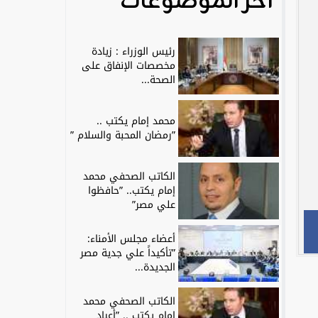
آخر الموضوعات
رئيس الوزراء : زيادة
مخصصات الإنفاق على
الصحة...
محمد إمام يكتب ..
”رمضان المحبة والسلام ”
الكاتب الصحفي محمد
إمام يكتب.. ”حافظوا
علي مصر”
أعضاء مجلس الأمناء:
”تأكيداً علي جدية مصر
الجديدة...
الكاتب الصحفي محمد
إمام يكتب .. ”أعياد