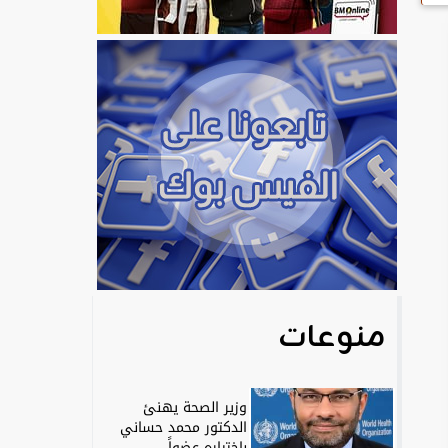
منوعات
وزير الصحة يهنئ
الدكتور محمد حساني
باختياره عضواً...