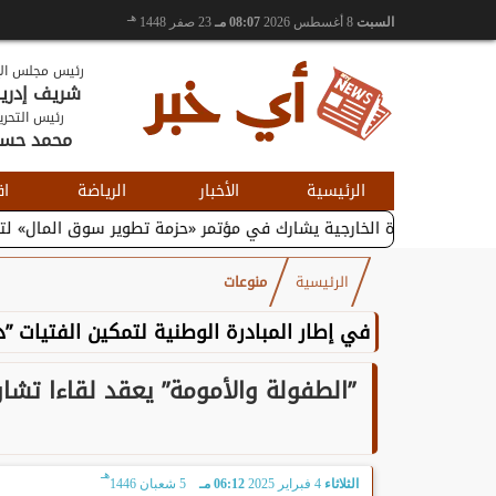
هـ
السبت
8 أغسطس 2026
08:07 مـ
23 صفر 1448
رئيس مجلس الإ
شريف إدر
رئيس التحري
محمد حس
الرئيسية
الأخبار
الرياضة
اق
التجارة الخارجية يشارك في مؤتمر «حزمة تطوير سوق المال» لتعزيز...
الرئيسية
منوعات
في إطار المبادرة الوطنية لتمكين الفتيات ”د
”الطفولة والأمومة” يعقد لقاءا تشا
هـ
الثلاثاء
4 فبراير 2025
06:12 مـ
5 شعبان 1446