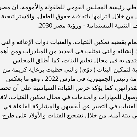
اطي رئيسة المجلس القومي للطفولة والأمومة، أن مصر
ن خلال التزامها باتفاقية حقوق الطفل، والاستراتيجية
لتنمية المستدامة - ورؤية مصر 2030.
م بقضية تمكين الفتيات، والفتيات ذوات الإعاقة والتى
إنشائه والتى تمثلت فى العديد من المبادرات ومن أهمه
يحتذى به فى مجال تعليم البنات، كما أطلق المجلس
ية لتمكين البنات ( دوًي) والتي حظيت برعاية كريمة من
السيدة الأولى انتصار السيسي قرينة فخامة رئيس الجمهورية في مارس 2022 ، وهو ما يعكس
ب .. ”رمضان المحبة
الكاتب الصحفي محمد إمام يكتب.
 بقدراتهن، كما يؤكد حرص القيادة السياسية على أن تحص
لسلام ”
”حافظوا علي مصر”
ل للمهارات والخدمات في مجال تمكين الفتيات، لافت
الفتيات في التعبير عن أنفسهن والمشاركة الفاعلة في
ي بيئة آمنة، من خلال تشجيع الفتيات والأولاد على طرح