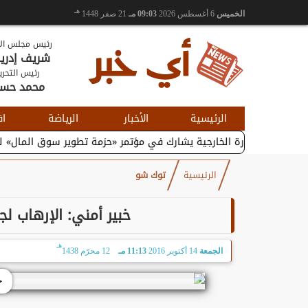
هـ
الخميس
6 أغسطس 2026
09:03 مـ
21 صفر 1448
رئيس مجلس الإ
شريف إدر
رئيس التحري
محمد حس
الرئيسية
الأخبار
الرياضة
اق
ر والتجارة الخارجية يشارك في مؤتمر «حزمة تطوير سوق المال» لتعزيز...
الرئيسية
توك شو
خبير أمني: الإرهاب لج
هـ
الجمعة
14 أكتوبر 2016
11:13 مـ
12 محرّم 1438
خ