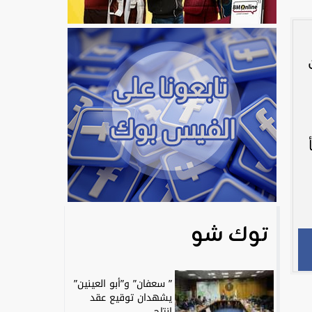
توك شو
” سعفان” و”أبو العينين”
يشهدان توقيع عقد
إنتاج...