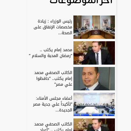
آخر الموضوعات
رئيس الوزراء : زيادة
مخصصات الإنفاق على
الصحة...
محمد إمام يكتب ..
”رمضان المحبة والسلام ”
الكاتب الصحفي محمد
إمام يكتب.. ”حافظوا
علي مصر”
أعضاء مجلس الأمناء:
”تأكيداً علي جدية مصر
الجديدة...
الكاتب الصحفي محمد
إمام يكتب .. ”أعياد