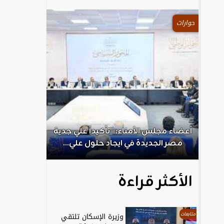
حوارات
.
أعضاء مجلس الأمناء: ”تأكيداً علي جدية
الكاتب الص
مصر الجديدة في ايجاد حلول علي...
ال
الأكثر قراءة
متابعات
وزيرة الإسكان تلتقي