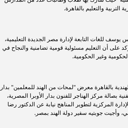
ة التربية والتعليم بالقاهرة.
س يوسف للغات التابعة لإدارة مصر الجديدة التعليمية،
يؤكد على أن التعليم مسئولية قومية تضامنية والنجاح في
لحكومية وغير الحكومية.
ب .. ”رمضان المحبة
الكاتب الصحفي محمد إمام يكتب.
لسلام ”
”حافظوا علي مصر”
لهندية بالقاهرة معرض "لمحات من الهند للمعلمين" بدار
نية بصالة مركز الهناجر للفنون بدار الأوبرا المصرية،
رة المركزية لتطوير المناهج نيابة عن الدكتور رضا
فني، وأجيت جوبتيه سفير دولة الهند بمصر.