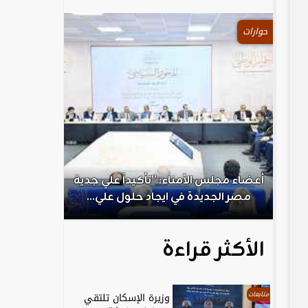
حوارات
.
أعضاء مجلس الأمناء: ”تأكيداً علي جدية
الكاتب الص
مصر الجديدة في ايجاد حلول علي...
ال
الأكثر قراءة
متابعات
وزيرة الإسكان تلتقي