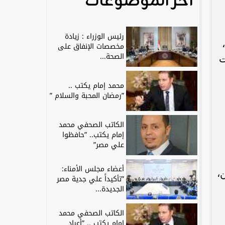
آخر الموضوعات
رئيس الوزراء : زيادة
مخصصات الإنفاق على
الصحة...
ت
محمد إمام يكتب ..
”رمضان المحبة والسلام ”
الكاتب الصحفي محمد
إمام يكتب.. ”حافظوا
علي مصر”
أعضاء مجلس الأمناء:
،
”تأكيداً علي جدية مصر
الجديدة...
الكاتب الصحفي محمد
إمام يكتب .. ”أعياد