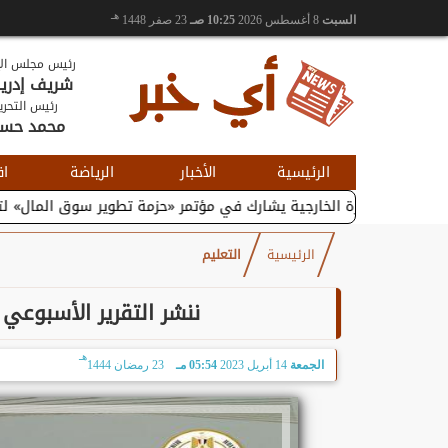
هـ
السبت
8 أغسطس 2026
10:25 صـ
23 صفر 1448
رئيس مجلس الإ
شريف إدر
رئيس التحري
محمد حس
الرئيسية
الأخبار
الرياضة
اق
التجارة الخارجية يشارك في مؤتمر «حزمة تطوير سوق المال» لتعزيز...
الرئيسية
التعليم
ننشر التقرير الأسبوعي ل
هـ
الجمعة
14 أبريل 2023
05:54 مـ
23 رمضان 1444