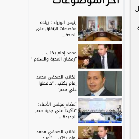
آخر الموضوعات
ل
رئيس الوزراء : زيادة
مخصصات الإنفاق على
الصحة...
محمد إمام يكتب ..
”رمضان المحبة والسلام ”
الكاتب الصحفي محمد
إمام يكتب.. ”حافظوا
علي مصر”
أعضاء مجلس الأمناء:
”تأكيداً علي جدية مصر
الجديدة...
الكاتب الصحفي محمد
إمام يكتب .. ”أعياد