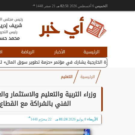
هـ
الخميس
6 أغسطس 2026
02:51 مـ
21 صفر 1448
رئيس مجلس الإ
شريف إدر
رئيس التحري
محمد حس
الرئيسية
الأخبار
الرياضة
اق
جارة الخارجية يشارك في مؤتمر «حزمة تطوير سوق المال» لتعزيز...
وزي
الرئيسية
التعليم
وزراء التربية والتعليم والاستثمار وا
الفني بالشراكة مع القطاع 
هـ
الأربعاء
8 يوليو 2026
01:24 مـ
22 محرّم 1448