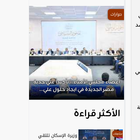
حوارات
د
ي
.
أعضاء مجلس الأمناء: ”تأكيداً علي جدية
الكاتب الص
مصر الجديدة في ايجاد حلول علي...
ال
ة
الأكثر قراءة
متابعات
وزيرة الإسكان تلتقي