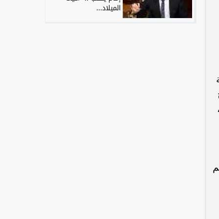
الميلاد...
م