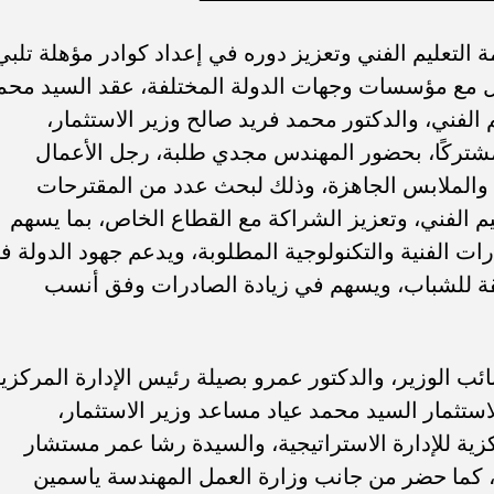
 التعليم الفني وتعزيز دوره في إعداد كوادر مؤهلة تلبي
ل مع مؤسسات وجهات الدولة المختلفة، عقد السيد محم
م الفني، والدكتور محمد فريد صالح وزير الاستثمار،
مشتركًا، بحضور المهندس مجدي طلبة، رجل الأعمال
الملابس الجاهزة، وذلك لبحث عدد من المقترحات
ليم الفني، وتعزيز الشراكة مع القطاع الخاص، بما يسهم
ت الفنية والتكنولوجية المطلوبة، ويدعم جهود الدولة ف
ة للشباب، ويسهم في زيادة الصادرات وفق أنسب
ب .. ”رمضان المحبة
الكاتب الصحفي محمد إمام يكتب.
لسلام ”
”حافظوا علي مصر”
ائب الوزير، والدكتور عمرو بصيلة رئيس الإدارة المركزي
لاستثمار السيد محمد عياد مساعد وزير الاستثمار،
زية للإدارة الاستراتيجية، والسيدة رشا عمر مستشار
ر، كما حضر من جانب وزارة العمل المهندسة ياسمين