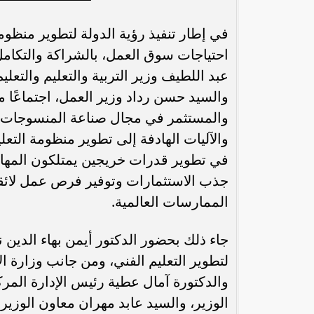
في إطار تنفيذ رؤية الدولة لتطوير منظومة
احتياجات سوق العمل، بالشراكة والتكام
عبد اللطيف وزير التربية والتعليم والتعلي
والسيد حسن رداد وزير العمل، اجتماعًا 
والمستثمر في مجال صناعة المنسوجات و
والآليات الهادفة إلى تطوير منظومة التع
في تطوير قدرات خريجين يمتلكون المهارا
جذب الاستثمارات وتوفير فرص عمل لائق
رئيس الوزراء : زيادة مخصصات الإنفاق
محمد إمام يكت
الممارسات العالمية.
على الصحة والتعليم و”تكافل” و”كرامة”
وا
جاء ذلك بحضور الدكتور أيمن بهاء الدين ن
لتطوير التعليم الفني، ومن جانب وزارة ا
والدكتورة آمال عطية رئيس الإدارة المرك
الوزير، والسيد عابد مهران معاون الوزي