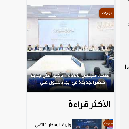
حوارات
ا
.
أعضاء مجلس الأمناء: ”تأكيداً علي جدية
الكاتب الص
مصر الجديدة في ايجاد حلول علي...
ال
الأكثر قراءة
متابعات
وزيرة الإسكان تلتقي