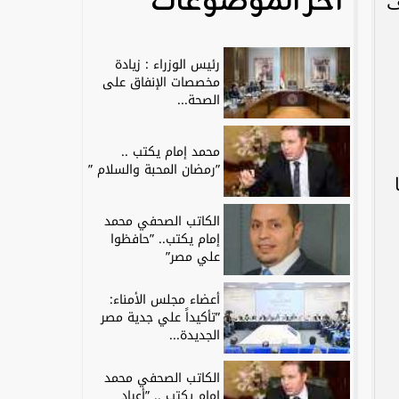
آخر الموضوعات
ف
رئيس الوزراء : زيادة
مخصصات الإنفاق على
الصحة...
محمد إمام يكتب ..
”رمضان المحبة والسلام ”
الكاتب الصحفي محمد
إمام يكتب.. ”حافظوا
علي مصر”
أعضاء مجلس الأمناء:
”تأكيداً علي جدية مصر
الجديدة...
الكاتب الصحفي محمد
إمام يكتب .. ”أعياد