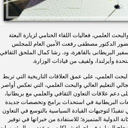
لبحث العلمي، فعاليات اللقاء الختامي لزيارة البعثة
 بحضور الدكتور مصطفى رفعت الأمين العام للمجلس
ير البريطانى بالقاهرة، ود. رشا كمال الملحق الثقافي
متحدة وأيرلندا، ولفيف من قيادات الوزارة.
والبحث العلمي، على عمق العلاقات التاريخية التي تربط
الي التعليم العالي والبحث العلمي، التي تعكس أواصر
ى دعم علاقات التعاون الثقافي والعلمي مع بريطانيا،
معات البريطانية في استحداث برامج وتخصصات جديدة
 تنفيذًا لتوجيهات القيادة السياسية بالتوسع في التعاون
ة الدولية المتميزة؛ للاستفادة من خبراتها في توفير
 نجاح الوزارة في إجراء شراكات مع عدد من المؤسسات