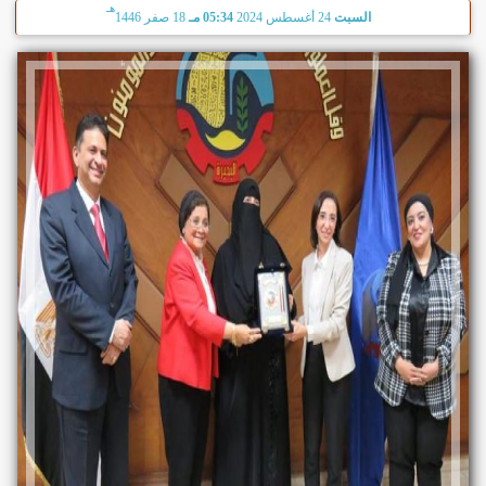
هـ
السبت
24 أغسطس 2024
05:34 مـ
18 صفر 1446