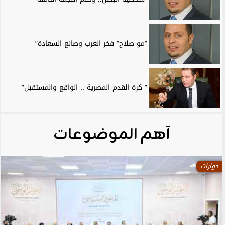
”مو صلاح” فخر العرب وصانع السعادة”
” كرة القدم المصرية .. الواقع والمستقبل”
آهم الموضوعات
حوارات