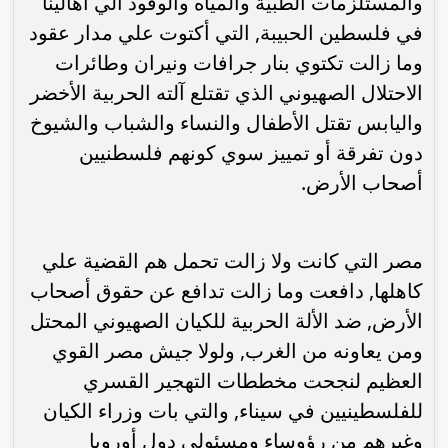
والمستلزمات الطبية والمياه والوقود الي أهالينا
في فلسطين الحبيبة, التي أكتوت علي مدار عقود
وما زالت تكتوي بنار جرافات ونيران وطائرات
الاحتلال الصهيوني الذي تقتلع آلته الحربية الأخضر
واليابس تقتل الأطفال والنساء والشباب والشيوخ
دون تفرقة أو تمييز سوي كونهم فلسطنيين
أصحاب الأرض.
مصر التي كانت ولا زالت تحمل هم القضية علي
كاهلها, دافعت وما زالت تدافع عن حقوق أصحاب
الأرض, ضد الألة الحربية للكيان الصهيوني المحتل
ومن يعاونه من الغرب, ولولا جيش مصر القوي
العظيم لنجحت مخططات التهجير القسري
للفلسطينيين في سيناء, والتي بات وزراء الكيان
وغيرهم من رؤوساء ومسئولي دول أوروبا