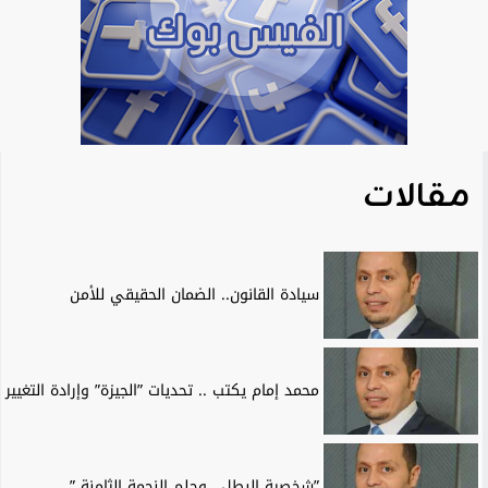
مقالات
سيادة القانون.. الضمان الحقيقي للأمن
محمد إمام يكتب .. تحديات ”الجيزة” وإرادة التغيير
”شخصية البطل.. وحلم النجمة الثامنة ”