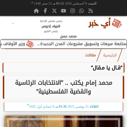
هـ
السبت
8 أغسطس 2026
05:52 مـ
23 صفر 1448
رئيس مجلس الإدارة
-
شريف إدريس
رئيس التحرير
محمد حسن
وزير الأوقاف يستقبل بطر
الرئيسية
مقالات
”قـال يا مـقال”
محمد إمام يكتب .. ”الانتخابات الرئاسية
والقضية الفلسطينية”
هـ
الثلاثاء
21 نوفمبر 2023
03:36 مـ
8 جمادى أول 1445