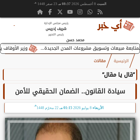
هـ
السبت
8 أغسطس 2026
08:37 مـ
23 صفر 1448
رئيس مجلس الإدارة
-
شريف إدريس
رئيس التحرير
محمد حسن
وزير الأوقاف يستقبل بطر
الرئيسية
مقالات
”قال يا مقال”
سيادة القانون.. الضمان الحقيقي للأمن
هـ
الأربعاء
8 يوليو 2026
01:15 مـ
22 محرّم 1448