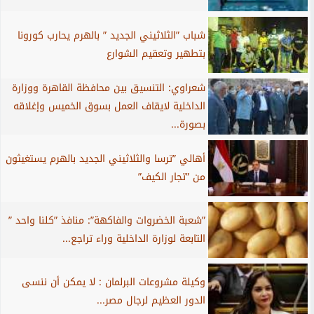
شباب ”الثلاثيني الجديد ” بالهرم يحارب كورونا
بتطهير وتعقيم الشوارع
شعراوي: التنسيق بين محافظة القاهرة ووزارة
الداخلية لايقاف العمل بسوق الخميس وإغلاقه
بصورة...
أهالي ”ترسا والثلاثيني الجديد بالهرم يستغيثون
من ”تجار الكيف”
”شعبة الخضروات والفاكهة”: منافذ ”كلنا واحد ”
التابعة لوزارة الداخلية وراء تراجع...
وكيلة مشروعات البرلمان : لا يمكن أن ننسى
الدور العظيم لرجال مصر...