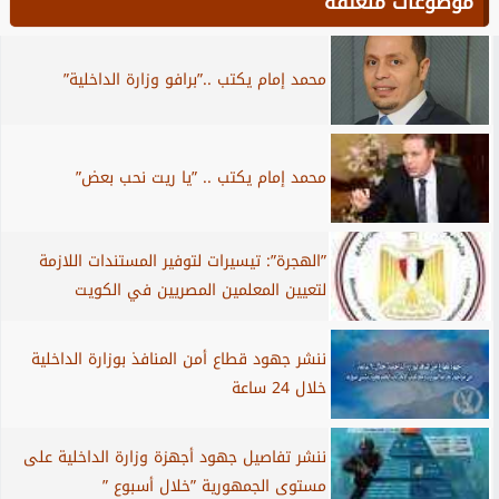
موضوعات متعلقة
محمد إمام يكتب ..”برافو وزارة الداخلية”
محمد إمام يكتب .. ”يا ريت نحب بعض”
”الهجرة”: تيسيرات لتوفير المستندات اللازمة
لتعيين المعلمين المصريين في الكويت
ننشر جهود قطاع أمن المنافذ بوزارة الداخلية
خلال 24 ساعة
ننشر تفاصيل جهود أجهزة وزارة الداخلية على
مستوى الجمهورية ”خلال أسبوع ”