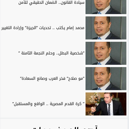
سيادة القانون.. الضمان الحقيقي للأمن
محمد إمام يكتب .. تحديات ”الجيزة” وإرادة التغيير
”شخصية البطل.. وحلم النجمة الثامنة ”
”مو صلاح” فخر العرب وصانع السعادة”
” كرة القدم المصرية .. الواقع والمستقبل”